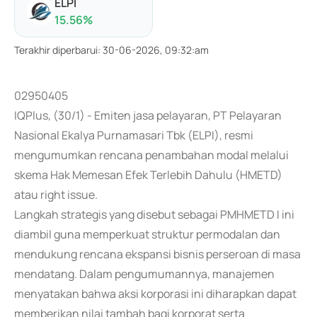
ELPI
15.56
%
Terakhir diperbarui
:
30-06-2026, 09:32:am
02950405
IQPlus, (30/1) - Emiten jasa pelayaran, PT Pelayaran
Nasional Ekalya Purnamasari Tbk (ELPI), resmi
mengumumkan rencana penambahan modal melalui
skema Hak Memesan Efek Terlebih Dahulu (HMETD)
atau right issue.
Langkah strategis yang disebut sebagai PMHMETD I ini
diambil guna memperkuat struktur permodalan dan
mendukung rencana ekspansi bisnis perseroan di masa
mendatang. Dalam pengumumannya, manajemen
menyatakan bahwa aksi korporasi ini diharapkan dapat
memberikan nilai tambah bagi korporat serta