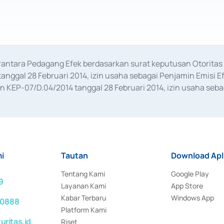
erantara Pedagang Efek berdasarkan surat keputusan Otorit
anggal 28 Februari 2014, izin usaha sebagai Penjamin Emisi E
KEP-07/D.04/2014 tanggal 28 Februari 2014, izin usaha sebag
rat keputusan Otoritas Jasa Keuangan Nomor S-67/PM.21/2017 t
aan Transaksi Sertifikat Deposito di Pasar Uang yang izinnya d
ansaksi, serta Penatausahaan dan Penyelesaian Transaksi Sur
i
Tautan
Download Apl
Tentang Kami
Google Play
9
Layanan Kami
App Store
Kabar Terbaru
Windows App
 0888
Platform Kami
ritas.id
Riset