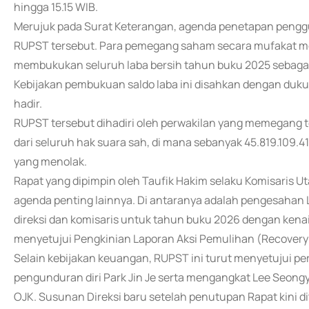
hingga 15.15 WIB.
Merujuk pada Surat Keterangan, agenda penetapan pengg
RUPST tersebut. Para pemegang saham secara mufakat men
membukukan seluruh laba bersih tahun buku 2025 sebagai 
Kebijakan pembukuan saldo laba ini disahkan dengan duk
hadir.
RUPST tersebut dihadiri oleh perwakilan yang memegang t
dari seluruh hak suara sah, di mana sebanyak 45.819.109.
yang menolak.
Rapat yang dipimpin oleh Taufik Hakim selaku Komisaris 
agenda penting lainnya. Di antaranya adalah pengesaha
direksi dan komisaris untuk tahun buku 2026 dengan kena
menyetujui Pengkinian Laporan Aksi Pemulihan (Recovery
Selain kebijakan keuangan, RUPST ini turut menyetujui 
pengunduran diri Park Jin Je serta mengangkat Lee Seongy
OJK. Susunan Direksi baru setelah penutupan Rapat kini di