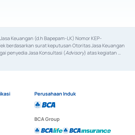
as Jasa Keuangan (d.h Bapepam-LK) Nomor KEP-
fek berdasarkan surat keputusan Otoritas Jasa Keuangan 
ai penyedia Jasa Konsultasi (
Advisory
) atas kegiatan 
anggal 3 Februari 2017, dan beberapa izin usaha lainnya 
iterbitkan pada tahun 2017 dan izin usaha lainnya dari 
at Berharga Komersial yang izinnya diterbitkan pada 
ikasi
Perusahaan Induk
BCA Group