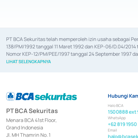
PT BCA Sekuritas telah memperoleh izin usaha sebagai P
138/PM/1992 tanggal 11 Maret 1992 dan KEP-06/D.04/2014 t
Nomor KEP-12/PM/PEE/1997 tanggal 24 September 1997 dan 
merger, akuisisi, divestasi, dan 
join venture
 berdasarkan su
LIHAT SELENGKAPNYA
dari Bank Indonesia antara lain sebagai Perantara Pelaksan
Bank Indonesia sebagai Lembaga Pendukung Penerbitan, Tr
tahun 2018.
Hubungi Kam
Halo BCA
PT BCA Sekuritas
1500888 ext 
WhatsApp
Menara BCA 41st Floor,
+62 819 1950
Grand Indonesia
Email
Jl. MH Thamrin No. 1
halo@bcaseku