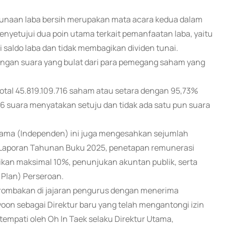
unaan laba bersih merupakan mata acara kedua dalam
yetujui dua poin utama terkait pemanfaatan laba, yaitu
saldo laba dan tidak membagikan dividen tunai.
ungan suara yang bulat dari para pemegang saham yang
otal 45.819.109.716 saham atau setara dengan 95,73%
416 suara menyatakan setuju dan tidak ada satu pun suara
Utama (Independen) ini juga mengesahkan sejumlah
n Laporan Tahunan Buku 2025, penetapan remunerasi
ikan maksimal 10%, penunjukan akuntan publik, serta
 Plan) Perseroan.
perombakan di jajaran pengurus dengan menerima
oon sebagai Direktur baru yang telah mengantongi izin
tempati oleh Oh In Taek selaku Direktur Utama,