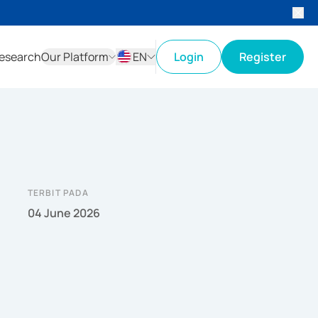
esearch
Our Platform
EN
Login
Register
ID
EN
TERBIT PADA
04 June 2026