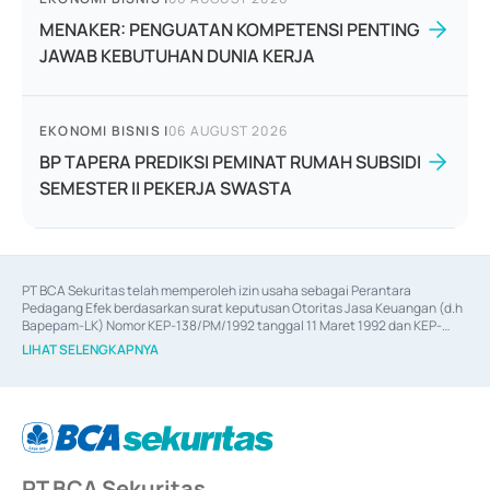
MENAKER: PENGUATAN KOMPETENSI PENTING
JAWAB KEBUTUHAN DUNIA KERJA
EKONOMI BISNIS
|
06 AUGUST 2026
BP TAPERA PREDIKSI PEMINAT RUMAH SUBSIDI
SEMESTER II PEKERJA SWASTA
PT BCA Sekuritas telah memperoleh izin usaha sebagai Perantara 
Pedagang Efek berdasarkan surat keputusan Otoritas Jasa Keuangan (d.h 
Bapepam-LK) Nomor KEP-138/PM/1992 tanggal 11 Maret 1992 dan KEP-
06/D.04/2014 tanggal 28 Februari 2014, izin usaha sebagai Penjamin Emisi 
LIHAT SELENGKAPNYA
Efek berdasarkan surat keputusan Otoritas Jasa Keuangan Nomor KEP-
12/PM/PEE/1997 tanggal 24 September 1997 dan KEP-07/D.04/2014 
tanggal 28 Februari 2014, izin usaha sebagai penyedia Jasa Konsultasi 
(
Advisory
) atas kegiatan merger, akuisisi, divestasi, dan 
join venture
berdasarkan surat keputusan Otoritas Jasa Keuangan Nomor S-
67/PM.21/2017 tanggal 3 Februari 2017, dan beberapa izin usaha lainnya 
dari Bank Indonesia antara lain sebagai Perantara Pelaksanaan Transaksi 
PT BCA Sekuritas
Sertifikat Deposito di Pasar Uang yang izinnya diterbitkan pada tahun 2017 