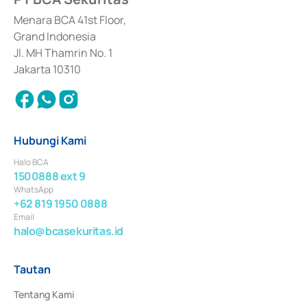
dan izin usaha lainnya dari Bank Indonesia sebagai Lembaga Pendukung 
Penerbitan, Transaksi, serta Penatausahaan dan Penyelesaian Transaksi 
Menara BCA 41st Floor,
Surat Berharga Komersial yang izinnya diterbitkan pada tahun 2018.
Grand Indonesia
Jl. MH Thamrin No. 1
Jakarta 10310
Hubungi Kami
Halo BCA
1500888 ext 9
WhatsApp
+62 819 1950 0888
Email
halo@bcasekuritas.id
Tautan
Tentang Kami