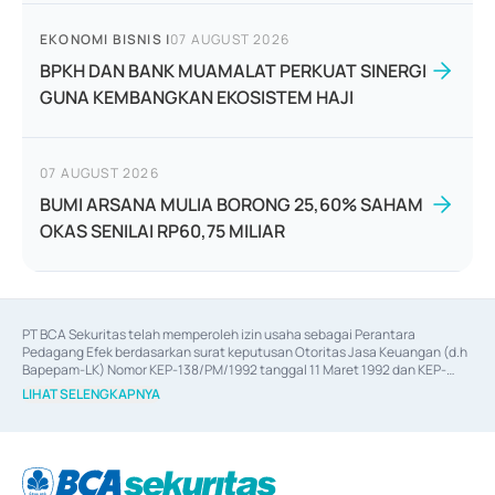
EKONOMI BISNIS
|
07 AUGUST 2026
BPKH DAN BANK MUAMALAT PERKUAT SINERGI
GUNA KEMBANGKAN EKOSISTEM HAJI
07 AUGUST 2026
BUMI ARSANA MULIA BORONG 25,60% SAHAM
OKAS SENILAI RP60,75 MILIAR
PT BCA Sekuritas telah memperoleh izin usaha sebagai Perantara 
Pedagang Efek berdasarkan surat keputusan Otoritas Jasa Keuangan (d.h 
Bapepam-LK) Nomor KEP-138/PM/1992 tanggal 11 Maret 1992 dan KEP-
06/D.04/2014 tanggal 28 Februari 2014, izin usaha sebagai Penjamin Emisi 
LIHAT SELENGKAPNYA
Efek berdasarkan surat keputusan Otoritas Jasa Keuangan Nomor KEP-
12/PM/PEE/1997 tanggal 24 September 1997 dan KEP-07/D.04/2014 
tanggal 28 Februari 2014, izin usaha sebagai penyedia Jasa Konsultasi 
(
Advisory
) atas kegiatan merger, akuisisi, divestasi, dan 
join venture
berdasarkan surat keputusan Otoritas Jasa Keuangan Nomor S-
67/PM.21/2017 tanggal 3 Februari 2017, dan beberapa izin usaha lainnya 