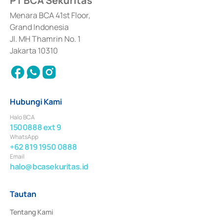
PT BCA Sekuritas
dan izin usaha lainnya dari Bank Indonesia sebagai Lembaga Pendukung 
Penerbitan, Transaksi, serta Penatausahaan dan Penyelesaian Transaksi 
Menara BCA 41st Floor,
Surat Berharga Komersial yang izinnya diterbitkan pada tahun 2018.
Grand Indonesia
Jl. MH Thamrin No. 1
Jakarta 10310
Hubungi Kami
Halo BCA
1500888 ext 9
WhatsApp
+62 819 1950 0888
Email
halo@bcasekuritas.id
Tautan
Tentang Kami