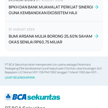
EKONOMI BISNIS
|
07 AUGUST 2026
BPKH DAN BANK MUAMALAT PERKUAT SINERGI
GUNA KEMBANGKAN EKOSISTEM HAJI
07 AUGUST 2026
BUMI ARSANA MULIA BORONG 25,60% SAHAM
OKAS SENILAI RP60,75 MILIAR
PT BCA Sekuritas telah memperoleh izin usaha sebagai Perantara 
Pedagang Efek berdasarkan surat keputusan Otoritas Jasa Keuangan (d.h 
Bapepam-LK) Nomor KEP-138/PM/1992 tanggal 11 Maret 1992 dan KEP-
06/D.04/2014 tanggal 28 Februari 2014, izin usaha sebagai Penjamin Emisi 
LIHAT SELENGKAPNYA
Efek berdasarkan surat keputusan Otoritas Jasa Keuangan Nomor KEP-
12/PM/PEE/1997 tanggal 24 September 1997 dan KEP-07/D.04/2014 
tanggal 28 Februari 2014, izin usaha sebagai penyedia Jasa Konsultasi 
(
Advisory
) atas kegiatan merger, akuisisi, divestasi, dan 
join venture
berdasarkan surat keputusan Otoritas Jasa Keuangan Nomor S-
67/PM.21/2017 tanggal 3 Februari 2017, dan beberapa izin usaha lainnya 
dari Bank Indonesia antara lain sebagai Perantara Pelaksanaan Transaksi 
Sertifikat Deposito di Pasar Uang yang izinnya diterbitkan pada tahun 2017 