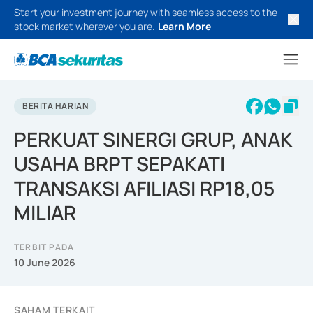
Start your investment journey with seamless access to the
stock market wherever you are.
Learn More
BERITA HARIAN
PERKUAT SINERGI GRUP, ANAK
USAHA BRPT SEPAKATI
TRANSAKSI AFILIASI RP18,05
MILIAR
TERBIT PADA
10 June 2026
SAHAM TERKAIT