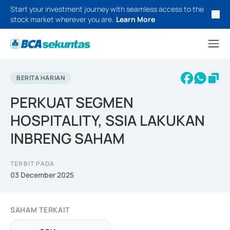
Start your investment journey with seamless access to the
stock market wherever you are.
Learn More
BERITA HARIAN
PERKUAT SEGMEN
HOSPITALITY, SSIA LAKUKAN
INBRENG SAHAM
TERBIT PADA
03 December 2025
SAHAM TERKAIT