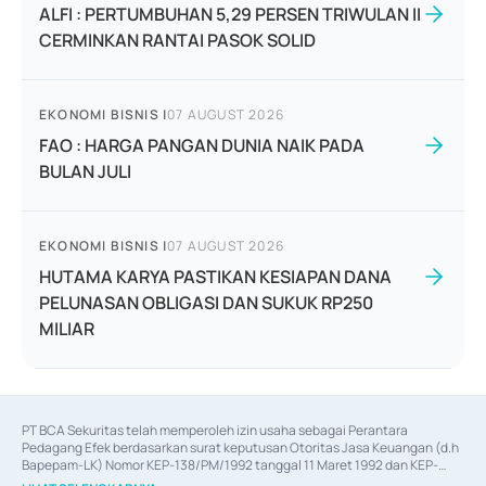
ALFI : PERTUMBUHAN 5,29 PERSEN TRIWULAN II
CERMINKAN RANTAI PASOK SOLID
EKONOMI BISNIS
|
07 AUGUST 2026
FAO : HARGA PANGAN DUNIA NAIK PADA
BULAN JULI
EKONOMI BISNIS
|
07 AUGUST 2026
HUTAMA KARYA PASTIKAN KESIAPAN DANA
PELUNASAN OBLIGASI DAN SUKUK RP250
MILIAR
PT BCA Sekuritas telah memperoleh izin usaha sebagai Perantara 
Pedagang Efek berdasarkan surat keputusan Otoritas Jasa Keuangan (d.h 
Bapepam-LK) Nomor KEP-138/PM/1992 tanggal 11 Maret 1992 dan KEP-
06/D.04/2014 tanggal 28 Februari 2014, izin usaha sebagai Penjamin Emisi 