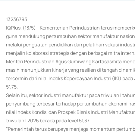
13236793
IQPlus, (13/5) - Kementerian Perindustrian terus mempe
guna mendukung pertumbuhan sektor manufaktur nasional 
melalui penguatan pendidikan dan pelatihan vokasi industri
menjalin kolaborasi strategis dengan berbagai mitra intern
Menteri Perindustrian Agus Gumiwang Kartasasmita meneg
masih menunjukkan kinerja yang resilien di tengah dinamik
tercermin dari nilai Indeks Kepercayaan Industri (IKI) pada
51,75.
Selain itu, sektor industri manufaktur pada triwulan I ta
penyumbang terbesar terhadap pertumbuhan ekonomi nasi
nilai Indeks Kondisi dan Prospek Bisnis Industri Manufaktur
triwulan I 2026 berada pada level 51,37.
"Pemerintah terus berupaya menjaga momentum pertumbuh