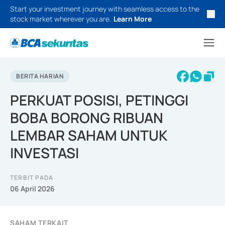
Start your investment journey with seamless access to the
stock market wherever you are.
Learn More
BERITA HARIAN
PERKUAT POSISI, PETINGGI
BOBA BORONG RIBUAN
LEMBAR SAHAM UNTUK
INVESTASI
TERBIT PADA
06 April 2026
SAHAM TERKAIT