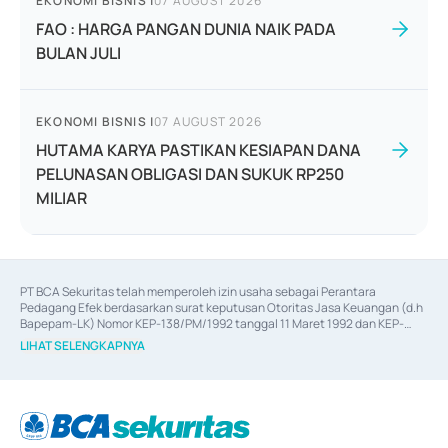
EKONOMI BISNIS
|
07 AUGUST 2026
FAO : HARGA PANGAN DUNIA NAIK PADA
BULAN JULI
EKONOMI BISNIS
|
07 AUGUST 2026
HUTAMA KARYA PASTIKAN KESIAPAN DANA
PELUNASAN OBLIGASI DAN SUKUK RP250
MILIAR
PT BCA Sekuritas telah memperoleh izin usaha sebagai Perantara 
Pedagang Efek berdasarkan surat keputusan Otoritas Jasa Keuangan (d.h 
Bapepam-LK) Nomor KEP-138/PM/1992 tanggal 11 Maret 1992 dan KEP-
06/D.04/2014 tanggal 28 Februari 2014, izin usaha sebagai Penjamin Emisi 
LIHAT SELENGKAPNYA
Efek berdasarkan surat keputusan Otoritas Jasa Keuangan Nomor KEP-
12/PM/PEE/1997 tanggal 24 September 1997 dan KEP-07/D.04/2014 
tanggal 28 Februari 2014, izin usaha sebagai penyedia Jasa Konsultasi 
(
Advisory
) atas kegiatan merger, akuisisi, divestasi, dan 
join venture
berdasarkan surat keputusan Otoritas Jasa Keuangan Nomor S-
67/PM.21/2017 tanggal 3 Februari 2017, dan beberapa izin usaha lainnya 