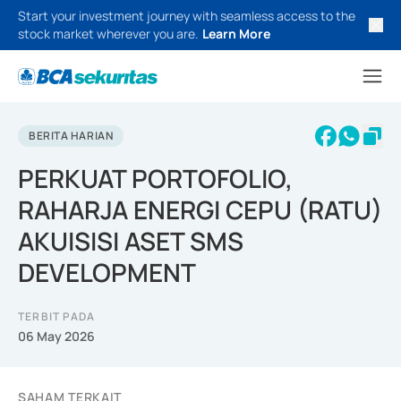
Start your investment journey with seamless access to the
stock market wherever you are.
Learn More
BERITA HARIAN
PERKUAT PORTOFOLIO,
RAHARJA ENERGI CEPU (RATU)
AKUISISI ASET SMS
DEVELOPMENT
TERBIT PADA
06 May 2026
SAHAM TERKAIT