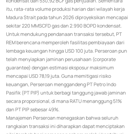
kondensat dan 530,92 BCF gas penjualan. Sementara
itu, rata-rata volume produksi harian dari wilayah kerja
Madura Strait pada tahun 2026 diproyeksikan mencapai
sekitar 220 MMSCFD gas dan 2.990 BOPD kondensat.
Untuk mendukung pendanaan transaksi tersebut, PT
REM berencana memperoleh fasilitas pembiayaan dari
lembaga keuangan hingga USD 100 juta. Perseroan pun
telah menyiapkan jaminan perusahaan (corporate
guarantee) dengan estimasi eksposur maksimum
mencapai USD 78,19 juta. Guna memitigasi risiko
keuangan, Perseroan menggandeng PT Petro Indo
Pasifik (PT PIP) untuk berbagi tanggung jawab jaminan
secara proporsional, di mana RATU menanggung 51%
dan PT PIP sebesar 49%.
Manajemen Perseroan menegaskan bahwa seluruh
rangkaian transaksi ini diharapkan dapat menciptakan