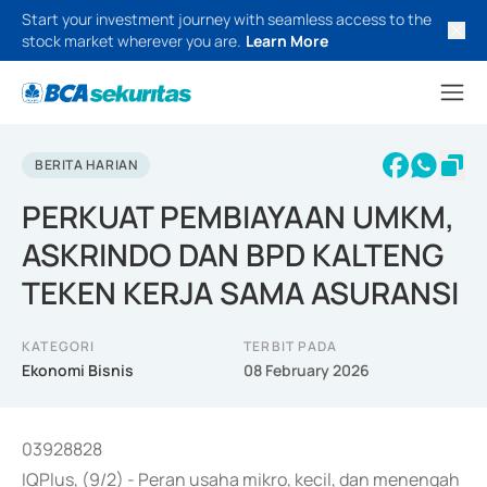
Start your investment journey with seamless access to the
stock market wherever you are.
Learn More
BERITA HARIAN
PERKUAT PEMBIAYAAN UMKM,
ASKRINDO DAN BPD KALTENG
TEKEN KERJA SAMA ASURANSI
KATEGORI
TERBIT PADA
Ekonomi Bisnis
08 February 2026
03928828
IQPlus, (9/2) - Peran usaha mikro, kecil, dan menengah