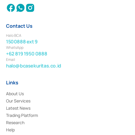
Contact Us
Halo BCA
1500888 ext 9
WhatsApp
+62 819 1950 0888
Email
halo@bcasekuritas.co.id
Links
About Us
Our Services
Latest News
Trading Platform
Research
Help