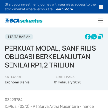
Start your investment journey with seamless access to the
stock market wherever you are.
Learn More
BERITA HARIAN
PERKUAT MODAL, SANF RILIS
OBLIGASI BERKELANJUTAN
SENILAI RP1,2 TRILIUN
KATEGORI
TERBIT PADA
Ekonomi Bisnis
01 February 2026
03229784
IQPlus, (02/2) - PT Surya Artha Nusantara Finance