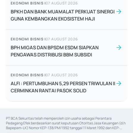
EKONOMI BISNIS
|
07 AUGUST 2026
BPKH DAN BANK MUAMALAT PERKUAT SINERGI
GUNA KEMBANGKAN EKOSISTEM HAJI
EKONOMI BISNIS
|
07 AUGUST 2026
BPH MIGAS DAN BPSDM ESDM SIAPKAN
PENGAWAS DISTRIBUSI BBM SUBSIDI
EKONOMI BISNIS
|
07 AUGUST 2026
ALFI : PERTUMBUHAN 5,29 PERSEN TRIWULAN II
CERMINKAN RANTAI PASOK SOLID
PT BCA Sekuritas telah memperoleh izin usaha sebagai Perantara 
Pedagang Efek berdasarkan surat keputusan Otoritas Jasa Keuangan (d.h 
Bapepam-LK) Nomor KEP-138/PM/1992 tanggal 11 Maret 1992 dan KEP-
06/D.04/2014 tanggal 28 Februari 2014, izin usaha sebagai Penjamin Emisi 