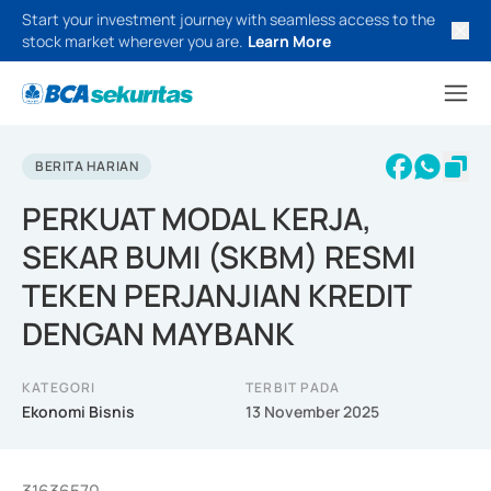
Start your investment journey with seamless access to the
stock market wherever you are.
Learn More
BERITA HARIAN
PERKUAT MODAL KERJA,
SEKAR BUMI (SKBM) RESMI
TEKEN PERJANJIAN KREDIT
DENGAN MAYBANK
KATEGORI
TERBIT PADA
Ekonomi Bisnis
13 November 2025