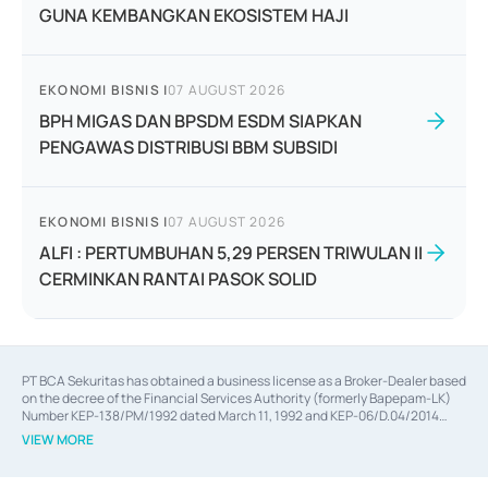
GUNA KEMBANGKAN EKOSISTEM HAJI
EKONOMI BISNIS
|
07 AUGUST 2026
BPH MIGAS DAN BPSDM ESDM SIAPKAN
PENGAWAS DISTRIBUSI BBM SUBSIDI
EKONOMI BISNIS
|
07 AUGUST 2026
ALFI : PERTUMBUHAN 5,29 PERSEN TRIWULAN II
CERMINKAN RANTAI PASOK SOLID
PT BCA Sekuritas has obtained a business license as a Broker-Dealer based
on the decree of the Financial Services Authority (formerly Bapepam-LK)
Number KEP-138/PM/1992 dated March 11, 1992 and KEP-06/D.04/2014
dated February 28, 2014, a business license as an Underwriter based on the
VIEW MORE
decree of the Financial Services Authority Number KEP-12/PM/PEE/1997
dated September 24, 1997 and KEP-07/D.04/2014 dated February 28, 2014,
a business license as a provider of Advisory Services on mergers,