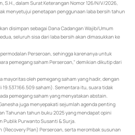
, S.H., dalam Surat Keterangan Nomor 126/N/V/2026,
ak menyetujui penetapan penggunaan laba bersih tahun
) akan disimpan sebagai Dana Cadangan Wajib/Umum
edua, seluruh sisa dari laba bersih akan dimasukkan ke
 permodalan Perseroan, sehingga karenanya untuk
para pemegang saham Perseroan," demikian dikutip dari
ra mayoritas oleh pemegang saham yang hadir, dengan
 19.537.166.509 saham). Sementara itu, suara tidak
ak ada pemegang saham yang menyatakan abstain.
Ganesha juga menyepakati sejumlah agenda penting
gan Tahunan tahun buku 2025 yang mendapat opini
n Publik Purwanto Susanti & Surja.
n (Recovery Plan) Perseroan, serta merombak susunan