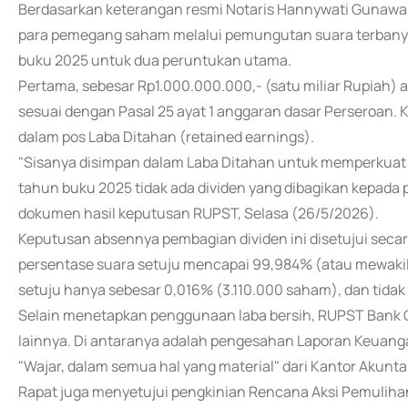
Berdasarkan keterangan resmi Notaris Hannywati Gunawan
para pemegang saham melalui pemungutan suara terbany
buku 2025 untuk dua peruntukan utama.
Pertama, sebesar Rp1.000.000.000,- (satu miliar Rupiah
sesuai dengan Pasal 25 ayat 1 anggaran dasar Perseroan. K
dalam pos Laba Ditahan (retained earnings).
"Sisanya disimpan dalam Laba Ditahan untuk memperkuat
tahun buku 2025 tidak ada dividen yang dibagikan kepada 
dokumen hasil keputusan RUPST, Selasa (26/5/2026).
Keputusan absennya pembagian dividen ini disetujui seca
persentase suara setuju mencapai 99,984% (atau mewakili
setuju hanya sebesar 0,016% (3.110.000 saham), dan tid
Selain menetapkan penggunaan laba bersih, RUPST Bank 
lainnya. Di antaranya adalah pengesahan Laporan Keuan
"Wajar, dalam semua hal yang material" dari Kantor Akunta
Rapat juga menyetujui pengkinian Rencana Aksi Pemuliha