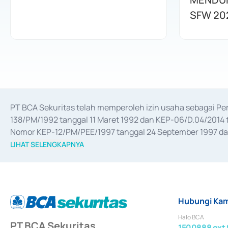
SFW 20
PT BCA Sekuritas telah memperoleh izin usaha sebagai P
138/PM/1992 tanggal 11 Maret 1992 dan KEP-06/D.04/2014 t
Nomor KEP-12/PM/PEE/1997 tanggal 24 September 1997 dan 
merger, akuisisi, divestasi, dan 
join venture
 berdasarkan su
LIHAT SELENGKAPNYA
dari Bank Indonesia antara lain sebagai Perantara Pelaksan
Bank Indonesia sebagai Lembaga Pendukung Penerbitan, Tr
tahun 2018.
Hubungi Kam
Halo BCA
PT BCA Sekuritas
1500888 ext 