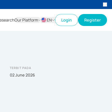
esearch
Our Platform
EN
Login
Register
ID
EN
TERBIT PADA
02 June 2026