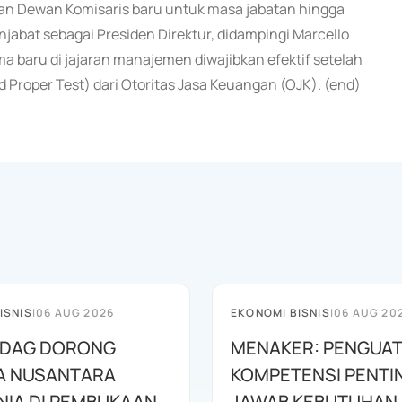
an Dewan Komisaris baru untuk masa jabatan hingga
abat sebagai Presiden Direktur, didampingi Marcello
a baru di jajaran manajemen diwajibkan efektif setelah
Proper Test) dari Otoritas Jasa Keuangan (OJK). (end)
ISNIS
|
06 AUG 2026
EKONOMI BISNIS
|
06 AUG 20
DAG DORONG
MENAKER: PENGUA
A NUSANTARA
KOMPETENSI PENTI
IA DI PEMBUKAAN
JAWAB KEBUTUHAN 