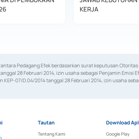
26
KERJA
erantara Pedagang Efek berdasarkan surat keputusan Otorit
anggal 28 Februari 2014, izin usaha sebagai Penjamin Emisi E
KEP-07/D.04/2014 tanggal 28 Februari 2014, izin usaha sebag
rat keputusan Otoritas Jasa Keuangan Nomor S-67/PM.21/2017 t
aan Transaksi Sertifikat Deposito di Pasar Uang yang izinnya d
ansaksi, serta Penatausahaan dan Penyelesaian Transaksi Sur
i
Tautan
Download Apl
Tentang Kami
Google Play
9