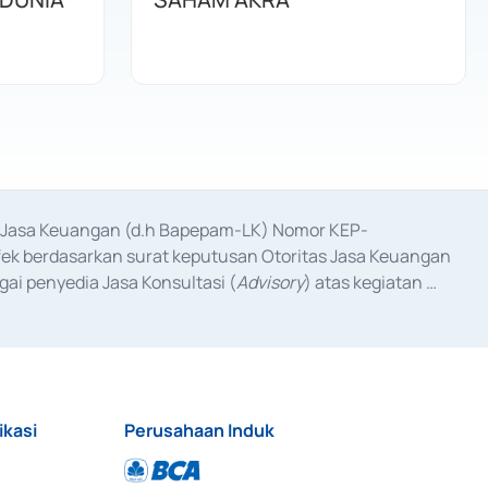
as Jasa Keuangan (d.h Bapepam-LK) Nomor KEP-
fek berdasarkan surat keputusan Otoritas Jasa Keuangan 
ai penyedia Jasa Konsultasi (
Advisory
) atas kegiatan 
anggal 3 Februari 2017, dan beberapa izin usaha lainnya 
iterbitkan pada tahun 2017 dan izin usaha lainnya dari 
at Berharga Komersial yang izinnya diterbitkan pada 
ikasi
Perusahaan Induk