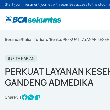
Start your investment journey with seamless access to the stock 
Beranda
/
Kabar Terbaru
/
Berita
/
PERKUAT LAYANAN KESEH
BERITA HARIAN
PERKUAT LAYANAN KESE
GANDENG ADMEDIKA
Share via