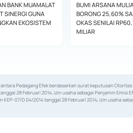
AN BANK MUAMALAT
BUMI ARSANA MULI
T SINERGI GUNA
BORONG 25,60% S
GKAN EKOSISTEM
OKAS SENILAI RP60,
MILIAR
erantara Pedagang Efek berdasarkan surat keputusan Otorit
anggal 28 Februari 2014, izin usaha sebagai Penjamin Emisi E
KEP-07/D.04/2014 tanggal 28 Februari 2014, izin usaha sebag
rat keputusan Otoritas Jasa Keuangan Nomor S-67/PM.21/2017 t
aan Transaksi Sertifikat Deposito di Pasar Uang yang izinnya d
ansaksi, serta Penatausahaan dan Penyelesaian Transaksi Sur