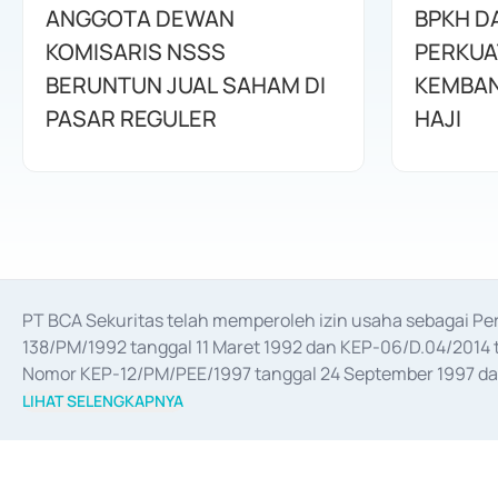
ANGGOTA DEWAN
BPKH D
KOMISARIS NSSS
PERKUA
BERUNTUN JUAL SAHAM DI
KEMBAN
PASAR REGULER
HAJI
PT BCA Sekuritas telah memperoleh izin usaha sebagai P
138/PM/1992 tanggal 11 Maret 1992 dan KEP-06/D.04/2014 t
Nomor KEP-12/PM/PEE/1997 tanggal 24 September 1997 dan 
merger, akuisisi, divestasi, dan 
join venture
 berdasarkan su
LIHAT SELENGKAPNYA
dari Bank Indonesia antara lain sebagai Perantara Pelaksan
Bank Indonesia sebagai Lembaga Pendukung Penerbitan, Tr
tahun 2018.