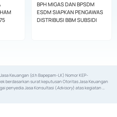
A
BPH MIGAS DAN BPSDM
AHAM
ESDM SIAPKAN PENGAWAS
75
DISTRIBUSI BBM SUBSIDI
as Jasa Keuangan (d.h Bapepam-LK) Nomor KEP-
fek berdasarkan surat keputusan Otoritas Jasa Keuangan 
ai penyedia Jasa Konsultasi (
Advisory
) atas kegiatan 
anggal 3 Februari 2017, dan beberapa izin usaha lainnya 
iterbitkan pada tahun 2017 dan izin usaha lainnya dari 
at Berharga Komersial yang izinnya diterbitkan pada 