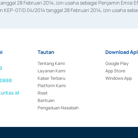
anggal 28 Februari 2014, izin usaha sebagai Penjamin Emisi E
KEP-07/D.04/2014 tanggal 28 Februari 2014, izin usaha sebag
rat keputusan Otoritas Jasa Keuangan Nomor S-67/PM.21/2017 t
aan Transaksi Sertifikat Deposito di Pasar Uang yang izinnya d
ansaksi, serta Penatausahaan dan Penyelesaian Transaksi Sur
i
Tautan
Download Apl
Tentang Kami
Google Play
9
Layanan Kami
App Store
Kabar Terbaru
Windows App
 0888
Platform Kami
ritas.id
Riset
Bantuan
Pengaduan Nasabah