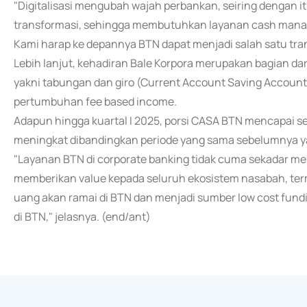
"Digitalisasi mengubah wajah perbankan, seiring dengan
transformasi, sehingga membutuhkan layanan cash manage
Kami harap ke depannya BTN dapat menjadi salah satu trans
Lebih lanjut, kehadiran Bale Korpora merupakan bagian da
yakni tabungan dan giro (Current Account Saving Accoun
pertumbuhan fee based income.
Adapun hingga kuartal I 2025, porsi CASA BTN mencapai sebe
meningkat dibandingkan periode yang sama sebelumnya ya
"Layanan BTN di corporate banking tidak cuma sekadar mem
memberikan value kepada seluruh ekosistem nasabah, term
uang akan ramai di BTN dan menjadi sumber low cost fundi
di BTN," jelasnya. (end/ant)