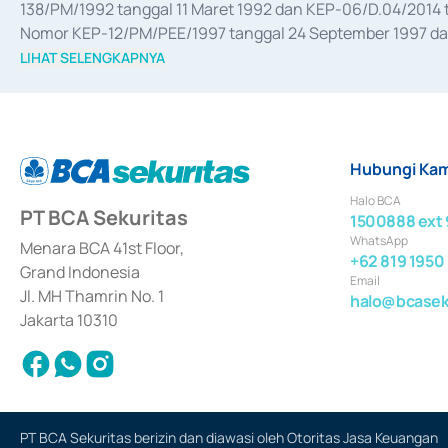
138/PM/1992 tanggal 11 Maret 1992 dan KEP-06/D.04/2014 t
Nomor KEP-12/PM/PEE/1997 tanggal 24 September 1997 dan 
merger, akuisisi, divestasi, dan 
join venture
 berdasarkan su
LIHAT SELENGKAPNYA
dari Bank Indonesia antara lain sebagai Perantara Pelaksan
Bank Indonesia sebagai Lembaga Pendukung Penerbitan, Tr
tahun 2018.
Hubungi Kam
Halo BCA
PT BCA Sekuritas
1500888 ext 
WhatsApp
Menara BCA 41st Floor,
+62 819 1950
Grand Indonesia
Email
Jl. MH Thamrin No. 1
halo@bcaseku
Jakarta 10310
PT BCA Sekuritas berizin dan diawasi oleh Otoritas Jasa Keuangan