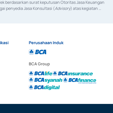
fek berdasarkan surat keputusan Otoritas Jasa Keuangan 
ai penyedia Jasa Konsultasi (
Advisory
) atas kegiatan 
anggal 3 Februari 2017, dan beberapa izin usaha lainnya 
iterbitkan pada tahun 2017 dan izin usaha lainnya dari 
at Berharga Komersial yang izinnya diterbitkan pada 
ikasi
Perusahaan Induk
BCA Group