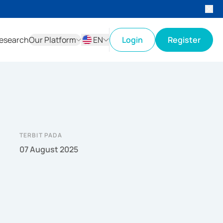
esearch
Our Platform
EN
Login
Register
ID
EN
TERBIT PADA
07 August 2025