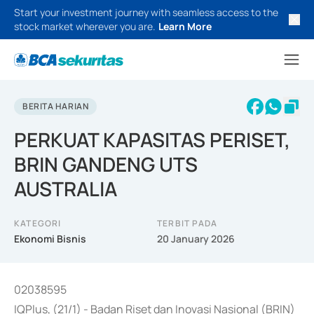
Start your investment journey with seamless access to the
stock market wherever you are.
Learn More
BERITA HARIAN
PERKUAT KAPASITAS PERISET,
BRIN GANDENG UTS
AUSTRALIA
KATEGORI
TERBIT PADA
Ekonomi Bisnis
20 January 2026
02038595
IQPlus, (21/1) - Badan Riset dan Inovasi Nasional (BRIN)