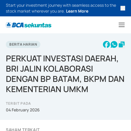
Start your investment journey with seamless access to the
stock market wherever you are.
Learn More
BERITA HARIAN
PERKUAT INVESTASI DAERAH,
BRI JALIN KOLABORASI
DENGAN BP BATAM, BKPM DAN
KEMENTERIAN UMKM
TERBIT PADA
04 February 2026
SAHAM TERKAIT