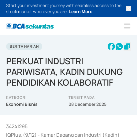
Start your investment journey with seamless access to the
stock market wherever you are.
Learn More
BERITA HARIAN
PERKUAT INDUSTRI
PARIWISATA, KADIN DUKUNG
PENDIDIKAN KOLABORATIF
KATEGORI
TERBIT PADA
Ekonomi Bisnis
08 December 2025
34241295
IQPlus, (9/12) - Kamar Dagang dan Industri (Kadin)