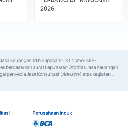
2026
as Jasa Keuangan (d.h Bapepam-LK) Nomor KEP-
fek berdasarkan surat keputusan Otoritas Jasa Keuangan 
ai penyedia Jasa Konsultasi (
Advisory
) atas kegiatan 
anggal 3 Februari 2017, dan beberapa izin usaha lainnya 
iterbitkan pada tahun 2017 dan izin usaha lainnya dari 
at Berharga Komersial yang izinnya diterbitkan pada 
ikasi
Perusahaan Induk