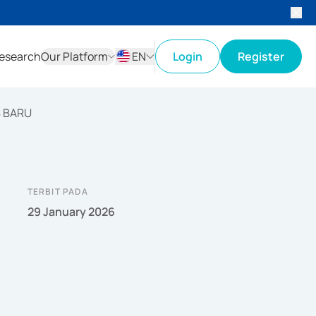
esearch
Our Platform
EN
Login
Register
ID
EN
S BARU
TERBIT PADA
29 January 2026