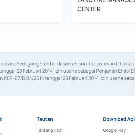
CENTER
erantara Pedagang Efek berdasarkan surat keputusan Otorit
anggal 28 Februari 2014, izin usaha sebagai Penjamin Emisi E
KEP-07/D.04/2014 tanggal 28 Februari 2014, izin usaha sebag
rat keputusan Otoritas Jasa Keuangan Nomor S-67/PM.21/2017 t
aan Transaksi Sertifikat Deposito di Pasar Uang yang izinnya d
ansaksi, serta Penatausahaan dan Penyelesaian Transaksi Sur
i
Tautan
Download Apl
Tentang Kami
Google Play
9