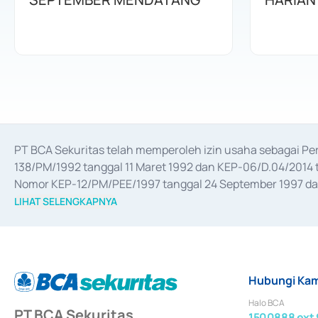
PT BCA Sekuritas telah memperoleh izin usaha sebagai P
138/PM/1992 tanggal 11 Maret 1992 dan KEP-06/D.04/2014 t
Nomor KEP-12/PM/PEE/1997 tanggal 24 September 1997 dan 
merger, akuisisi, divestasi, dan 
join venture
 berdasarkan su
LIHAT SELENGKAPNYA
dari Bank Indonesia antara lain sebagai Perantara Pelaksan
Bank Indonesia sebagai Lembaga Pendukung Penerbitan, Tr
tahun 2018.
Hubungi Kam
Halo BCA
PT BCA Sekuritas
1500888 ext 