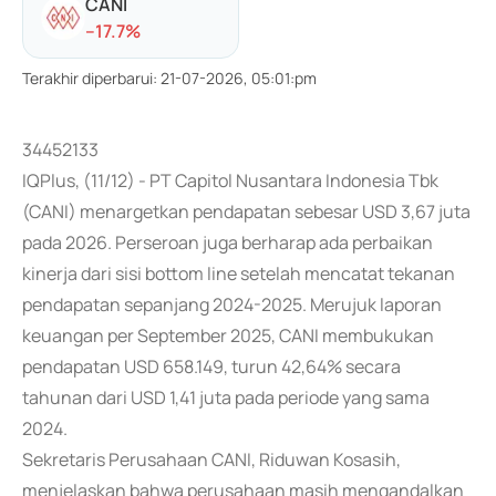
CANI
-
-17.7
%
Terakhir diperbarui
:
21-07-2026, 05:01:pm
34452133
IQPlus, (11/12) - PT Capitol Nusantara Indonesia Tbk
(CANI) menargetkan pendapatan sebesar USD 3,67 juta
pada 2026. Perseroan juga berharap ada perbaikan
kinerja dari sisi bottom line setelah mencatat tekanan
pendapatan sepanjang 2024-2025. Merujuk laporan
keuangan per September 2025, CANI membukukan
pendapatan USD 658.149, turun 42,64% secara
tahunan dari USD 1,41 juta pada periode yang sama
2024.
Sekretaris Perusahaan CANI, Riduwan Kosasih,
menjelaskan bahwa perusahaan masih mengandalkan