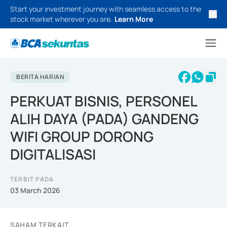
Start your investment journey with seamless access to the
stock market wherever you are.
Learn More
BERITA HARIAN
PERKUAT BISNIS, PERSONEL
ALIH DAYA (PADA) GANDENG
WIFI GROUP DORONG
DIGITALISASI
TERBIT PADA
03 March 2026
SAHAM TERKAIT