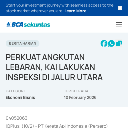
Start your investment journey with seamless access to the
stock market wherever you are.
Learn More
BERITA HARIAN
PERKUAT ANGKUTAN
LEBARAN, KAI LAKUKAN
INSPEKSI DI JALUR UTARA
KATEGORI
TERBIT PADA
Ekonomi Bisnis
10 February 2026
04052063
IQPlus, (10/2) - PT Kereta Api Indonesia (Persero)