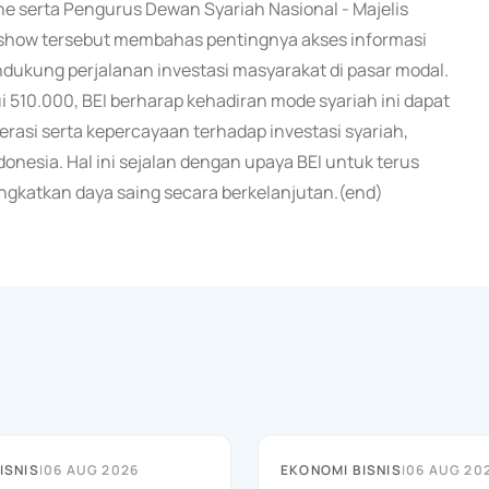
e serta Pengurus Dewan Syariah Nasional - Majelis
k show tersebut membahas pentingnya akses informasi
ndukung perjalanan investasi masyarakat di pasar modal.
510.000, BEI berharap kehadiran mode syariah ini dapat
rasi serta kepercayaan terhadap investasi syariah,
donesia. Hal ini sejalan dengan upaya BEI untuk terus
ngkatkan daya saing secara berkelanjutan.(end)
ISNIS
|
06 AUG 2026
EKONOMI BISNIS
|
06 AUG 20