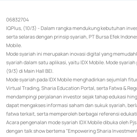
06832704
IQPlus, (10/3) - Dalam rangka mendukung kebutuhan inves
serta selaras dengan prinsip syariah, PT Bursa Efek Indon
Mobile.
Mode syariah ini merupakan inovasi digital yang memuda
syariah dalam satu aplikasi, yaitu IDX Mobile. Mode syaria
(9/3) di Main Hall BEI.
Mode syariah pada IDX Mobile menghadirkan sejumlah fitur
Virtual Trading, Sharia Education Portal, serta Fatwa & Reg
mendampingi perjalanan investor sejak tahap edukasi hin
dapat mengakses informasi saham dan sukuk syariah, berlat
fatwa terkait, serta memperoleh berbagai referensi edukati
Acara pengenalan mode syariah IDX Mobile dibuka oleh Pjs.
dengan talk show bertema "Empowering Sharia Investment J