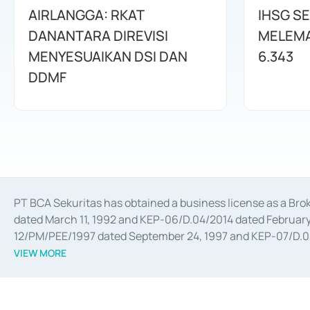
AIRLANGGA: RKAT
IHSG SE
DANANTARA DIREVISI
MELEMAH
MENYESUAIKAN DSI DAN
6.343
DDMF
PT BCA Sekuritas has obtained a business license as a Br
dated March 11, 1992 and KEP-06/D.04/2014 dated February 
12/PM/PEE/1997 dated September 24, 1997 and KEP-07/D.04/2
divestments, and joint ventures based on the decree of the
VIEW MORE
Advisory Services for mergers, acquisitions, divestments, 
February 3, 2017, and several other business licenses from
Money Market whose license was issued in 2017 and other b