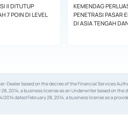
SI II DITUTUP
KEMENDAG PERLUA
 7 POIN DI LEVEL
PENETRASI PASAR 
DI ASIA TENGAH DAN
oker-Dealer based on the decree of the Financial Services A
28, 2014, a business license as an Underwriter based on the 
014 dated February 28, 2014, a business license as a provider
 Financial Services Authority Number S-67/PM.21/2014 dated Fe
and joint ventures based on the decision letter of the Financ
 Bank Indonesia, among others as an Intermediary for the Impl
usiness licenses from Bank Indonesia as a Supporting Institut