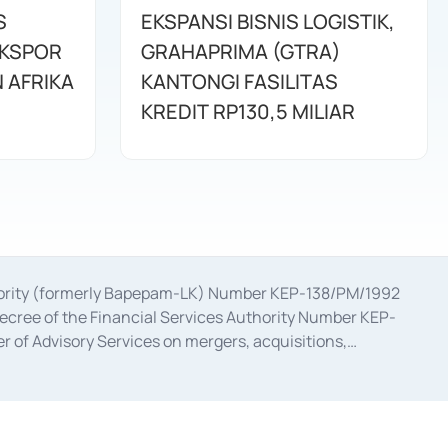
S
EKSPANSI BISNIS LOGISTIK,
EKSPOR
GRAHAPRIMA (GTRA)
 AFRIKA
KANTONGI FASILITAS
KREDIT RP130,5 MILIAR
uthority (formerly Bapepam-LK) Number KEP-138/PM/1992
decree of the Financial Services Authority Number KEP-
 of Advisory Services on mergers, acquisitions,
bruary 28, 2014, a business license as a provider of
ial Services Authority Number S-67/PM.21/2017 dated
ementation of Certificate of Deposit Transactions in the
ion for the Issuance, Transaction, and Administration and