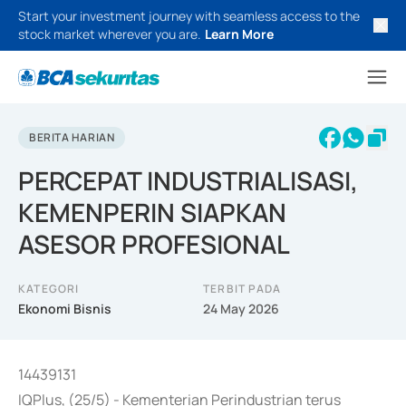
Start your investment journey with seamless access to the
stock market wherever you are.
Learn More
BERITA HARIAN
PERCEPAT INDUSTRIALISASI,
KEMENPERIN SIAPKAN
ASESOR PROFESIONAL
KATEGORI
TERBIT PADA
Ekonomi Bisnis
24 May 2026
14439131
IQPlus, (25/5) - Kementerian Perindustrian terus