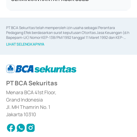
PT BCA Sekuritas telah memperoleh izin usaha sebagai Perantara 
Pedagang Efek berdasarkan surat keputusan Otoritas Jasa Keuangan (d.h 
Bapepam-LK) Nomor KEP-138/PM/1992 tanggal 11 Maret 1992 dan KEP-
06/D.04/2014 tanggal 28 Februari 2014, izin usaha sebagai Penjamin Emisi 
LIHAT SELENGKAPNYA
Efek berdasarkan surat keputusan Otoritas Jasa Keuangan Nomor KEP-
12/PM/PEE/1997 tanggal 24 September 1997 dan KEP-07/D.04/2014 
tanggal 28 Februari 2014, izin usaha sebagai penyedia Jasa Konsultasi 
(
Advisory
) atas kegiatan merger, akuisisi, divestasi, dan 
join venture
berdasarkan surat keputusan Otoritas Jasa Keuangan Nomor S-
67/PM.21/2017 tanggal 3 Februari 2017, dan beberapa izin usaha lainnya 
dari Bank Indonesia antara lain sebagai Perantara Pelaksanaan Transaksi 
PT BCA Sekuritas
Sertifikat Deposito di Pasar Uang yang izinnya diterbitkan pada tahun 2017 
dan izin usaha lainnya dari Bank Indonesia sebagai Lembaga Pendukung 
Penerbitan, Transaksi, serta Penatausahaan dan Penyelesaian Transaksi 
Menara BCA 41st Floor,
Surat Berharga Komersial yang izinnya diterbitkan pada tahun 2018.
Grand Indonesia
Jl. MH Thamrin No. 1
Jakarta 10310