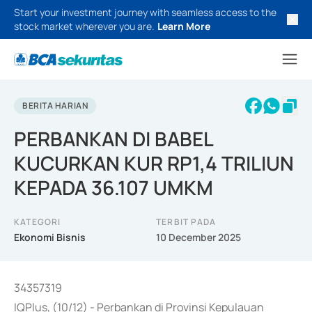
Start your investment journey with seamless access to the
stock market wherever you are.
Learn More
BERITA HARIAN
PERBANKAN DI BABEL
KUCURKAN KUR RP1,4 TRILIUN
KEPADA 36.107 UMKM
KATEGORI
TERBIT PADA
Ekonomi Bisnis
10 December 2025
34357319
IQPlus, (10/12) - Perbankan di Provinsi Kepulauan