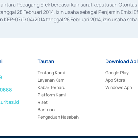
erantara Pedagang Efek berdasarkan surat keputusan Otorit
anggal 28 Februari 2014, izin usaha sebagai Penjamin Emisi E
KEP-07/D.04/2014 tanggal 28 Februari 2014, izin usaha sebag
rat keputusan Otoritas Jasa Keuangan Nomor S-67/PM.21/2017 t
aan Transaksi Sertifikat Deposito di Pasar Uang yang izinnya d
ansaksi, serta Penatausahaan dan Penyelesaian Transaksi Sur
i
Tautan
Download Apl
Tentang Kami
Google Play
9
Layanan Kami
App Store
Kabar Terbaru
Windows App
 0888
Platform Kami
ritas.id
Riset
Bantuan
Pengaduan Nasabah