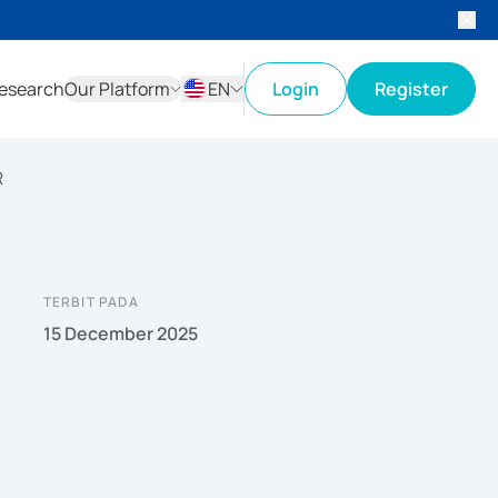
esearch
Our Platform
EN
Login
Register
ID
EN
R
TERBIT PADA
15 December 2025