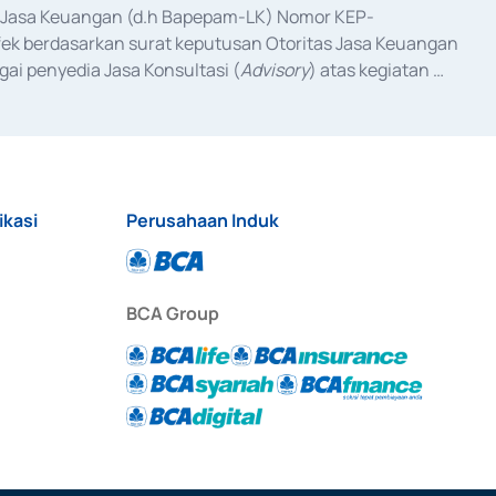
as Jasa Keuangan (d.h Bapepam-LK) Nomor KEP-
fek berdasarkan surat keputusan Otoritas Jasa Keuangan 
ai penyedia Jasa Konsultasi (
Advisory
) atas kegiatan 
anggal 3 Februari 2017, dan beberapa izin usaha lainnya 
iterbitkan pada tahun 2017 dan izin usaha lainnya dari 
at Berharga Komersial yang izinnya diterbitkan pada 
ikasi
Perusahaan Induk
BCA Group