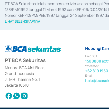
PT BCA Sekuritas telah memperoleh izin usaha sebagai P
138/PM/1992 tanggal 11 Maret 1992 dan KEP-06/D.04/2014 t
Nomor KEP-12/PM/PEE/1997 tanggal 24 September 1997 dan 
merger, akuisisi, divestasi, dan 
join venture
 berdasarkan su
LIHAT SELENGKAPNYA
dari Bank Indonesia antara lain sebagai Perantara Pelaksan
Bank Indonesia sebagai Lembaga Pendukung Penerbitan, Tr
tahun 2018.
Hubungi Kam
Halo BCA
PT BCA Sekuritas
1500888 ext 
WhatsApp
Menara BCA 41st Floor,
+62 819 1950
Grand Indonesia
Email
Jl. MH Thamrin No. 1
halo@bcaseku
Jakarta 10310