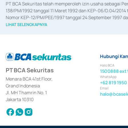
PT BCA Sekuritas telah memperoleh izin usaha sebagai P
138/PM/1992 tanggal 11 Maret 1992 dan KEP-06/D.04/2014 t
Nomor KEP-12/PM/PEE/1997 tanggal 24 September 1997 dan 
merger, akuisisi, divestasi, dan 
join venture
 berdasarkan su
LIHAT SELENGKAPNYA
dari Bank Indonesia antara lain sebagai Perantara Pelaksan
Bank Indonesia sebagai Lembaga Pendukung Penerbitan, Tr
tahun 2018.
Hubungi Kam
Halo BCA
PT BCA Sekuritas
1500888 ext 
WhatsApp
Menara BCA 41st Floor,
+62 819 1950
Grand Indonesia
Email
Jl. MH Thamrin No. 1
halo@bcaseku
Jakarta 10310