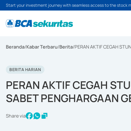
Start your investment journey with seamless access to the stock 
Beranda
/
Kabar Terbaru
/
Berita
/
PERAN AKTIF CEGAH STU
BERITA HARIAN
PERAN AKTIF CEGAH STU
SABET PENGHARGAAN GE
Share via