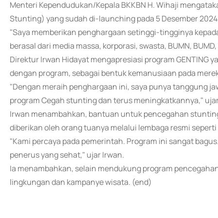
Menteri Kependudukan/Kepala BKKBN H. Wihaji mengatak
Stunting) yang sudah di-launching pada 5 Desember 2024 
"Saya memberikan penghargaan setinggi-tingginya kepad
berasal dari media massa, korporasi, swasta, BUMN, BUMD, h
Direktur Irwan Hidayat mengapresiasi program GENTING y
dengan program, sebagai bentuk kemanusiaan pada mer
"Dengan meraih penghargaan ini, saya punya tanggung ja
program Cegah stunting dan terus meningkatkannya," ujar
Irwan menambahkan, bantuan untuk pencegahan stunting 
diberikan oleh orang tuanya melalui lembaga resmi sepert
"Kami percaya pada pemerintah. Program ini sangat bagu
penerus yang sehat," ujar Irwan.
Ia menambahkan, selain mendukung program pencegahan
lingkungan dan kampanye wisata. (end)