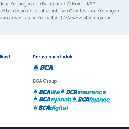
as Jasa Keuangan (d.h Bapepam-LK) Nomor KEP-
fek berdasarkan surat keputusan Otoritas Jasa Keuangan 
ai penyedia Jasa Konsultasi (
Advisory
) atas kegiatan 
anggal 3 Februari 2017, dan beberapa izin usaha lainnya 
iterbitkan pada tahun 2017 dan izin usaha lainnya dari 
at Berharga Komersial yang izinnya diterbitkan pada 
ikasi
Perusahaan Induk
BCA Group