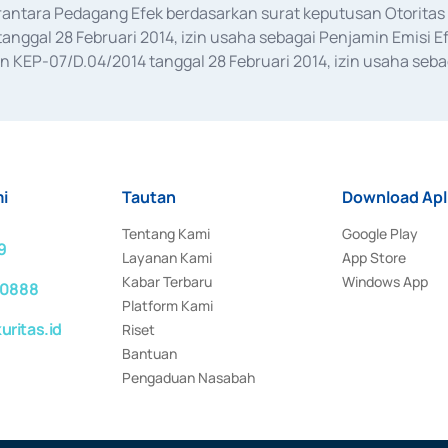
erantara Pedagang Efek berdasarkan surat keputusan Otorit
anggal 28 Februari 2014, izin usaha sebagai Penjamin Emisi E
KEP-07/D.04/2014 tanggal 28 Februari 2014, izin usaha sebag
rat keputusan Otoritas Jasa Keuangan Nomor S-67/PM.21/2017 t
aan Transaksi Sertifikat Deposito di Pasar Uang yang izinnya d
ansaksi, serta Penatausahaan dan Penyelesaian Transaksi Sur
i
Tautan
Download Apl
Tentang Kami
Google Play
9
Layanan Kami
App Store
Kabar Terbaru
Windows App
 0888
Platform Kami
ritas.id
Riset
Bantuan
Pengaduan Nasabah