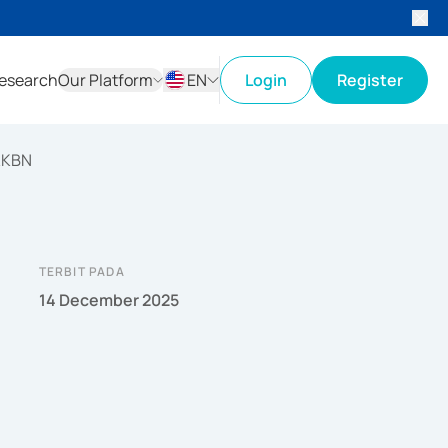
esearch
Our Platform
EN
Login
Register
ID
EN
KKBN
TERBIT PADA
14 December 2025