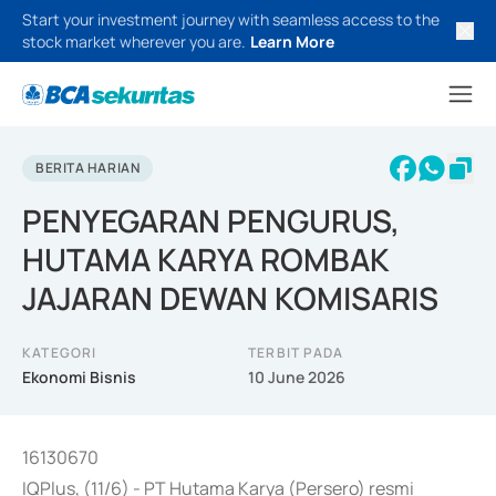
Start your investment journey with seamless access to the
stock market wherever you are.
Learn More
BERITA HARIAN
PENYEGARAN PENGURUS,
HUTAMA KARYA ROMBAK
JAJARAN DEWAN KOMISARIS
KATEGORI
TERBIT PADA
Ekonomi Bisnis
10 June 2026
16130670
IQPlus, (11/6) - PT Hutama Karya (Persero) resmi