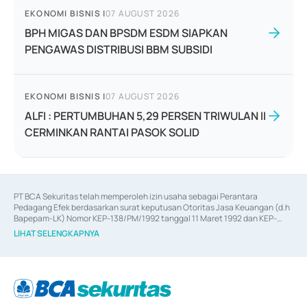
EKONOMI BISNIS
|
07 AUGUST 2026
BPH MIGAS DAN BPSDM ESDM SIAPKAN
PENGAWAS DISTRIBUSI BBM SUBSIDI
EKONOMI BISNIS
|
07 AUGUST 2026
ALFI : PERTUMBUHAN 5,29 PERSEN TRIWULAN II
CERMINKAN RANTAI PASOK SOLID
PT BCA Sekuritas telah memperoleh izin usaha sebagai Perantara 
Pedagang Efek berdasarkan surat keputusan Otoritas Jasa Keuangan (d.h 
Bapepam-LK) Nomor KEP-138/PM/1992 tanggal 11 Maret 1992 dan KEP-
06/D.04/2014 tanggal 28 Februari 2014, izin usaha sebagai Penjamin Emisi 
LIHAT SELENGKAPNYA
Efek berdasarkan surat keputusan Otoritas Jasa Keuangan Nomor KEP-
12/PM/PEE/1997 tanggal 24 September 1997 dan KEP-07/D.04/2014 
tanggal 28 Februari 2014, izin usaha sebagai penyedia Jasa Konsultasi 
(
Advisory
) atas kegiatan merger, akuisisi, divestasi, dan 
join venture
berdasarkan surat keputusan Otoritas Jasa Keuangan Nomor S-
67/PM.21/2017 tanggal 3 Februari 2017, dan beberapa izin usaha lainnya 
dari Bank Indonesia antara lain sebagai Perantara Pelaksanaan Transaksi 