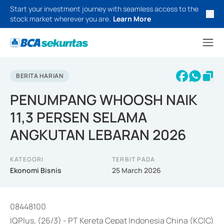
Start your investment journey with seamless access to the
stock market wherever you are.
Learn More
BERITA HARIAN
PENUMPANG WHOOSH NAIK
11,3 PERSEN SELAMA
ANGKUTAN LEBARAN 2026
KATEGORI
TERBIT PADA
Ekonomi Bisnis
25 March 2026
08448100
IQPlus, (26/3) - PT Kereta Cepat Indonesia China (KCIC)