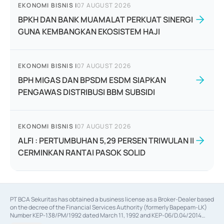
EKONOMI BISNIS
|
07 AUGUST 2026
BPKH DAN BANK MUAMALAT PERKUAT SINERGI
GUNA KEMBANGKAN EKOSISTEM HAJI
EKONOMI BISNIS
|
07 AUGUST 2026
BPH MIGAS DAN BPSDM ESDM SIAPKAN
PENGAWAS DISTRIBUSI BBM SUBSIDI
EKONOMI BISNIS
|
07 AUGUST 2026
ALFI : PERTUMBUHAN 5,29 PERSEN TRIWULAN II
CERMINKAN RANTAI PASOK SOLID
PT BCA Sekuritas has obtained a business license as a Broker-Dealer based
on the decree of the Financial Services Authority (formerly Bapepam-LK)
Number KEP-138/PM/1992 dated March 11, 1992 and KEP-06/D.04/2014
dated February 28, 2014, a business license as an Underwriter based on the