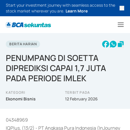
Start your investment journey with seamless access to the
stock market wherever you are.
Learn More
BERITA HARIAN
PENUMPANG DI SOETTA
DIPREDIKSI CAPAI 1,7 JUTA
PADA PERIODE IMLEK
KATEGORI
TERBIT PADA
Ekonomi Bisnis
12 February 2026
04348969
IQPlus, (13/2) - PT Angkasa Pura Indonesia (InJourney