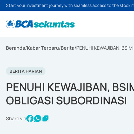
Start your investment journey with seamless access to the stock 
Beranda
/
Kabar Terbaru
/
Berita
/
PENUHI KEWAJIBAN, BSIM
BERITA HARIAN
PENUHI KEWAJIBAN, BSI
OBLIGASI SUBORDINASI
Share via