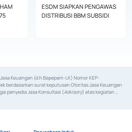
AHAM
ESDM SIAPKAN PENGAWAS
75
DISTRIBUSI BBM SUBSIDI
as Jasa Keuangan (d.h Bapepam-LK) Nomor KEP-
fek berdasarkan surat keputusan Otoritas Jasa Keuangan 
ai penyedia Jasa Konsultasi (
Advisory
) atas kegiatan 
anggal 3 Februari 2017, dan beberapa izin usaha lainnya 
iterbitkan pada tahun 2017 dan izin usaha lainnya dari 
at Berharga Komersial yang izinnya diterbitkan pada 