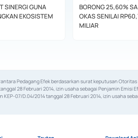
T SINERGI GUNA
BORONG 25,60% S
GKAN EKOSISTEM
OKAS SENILAI RP60,
MILIAR
erantara Pedagang Efek berdasarkan surat keputusan Otorit
anggal 28 Februari 2014, izin usaha sebagai Penjamin Emisi E
KEP-07/D.04/2014 tanggal 28 Februari 2014, izin usaha sebag
rat keputusan Otoritas Jasa Keuangan Nomor S-67/PM.21/2017 t
aan Transaksi Sertifikat Deposito di Pasar Uang yang izinnya d
ansaksi, serta Penatausahaan dan Penyelesaian Transaksi Sur