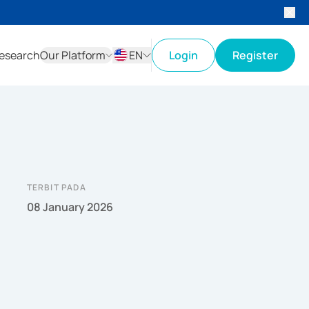
esearch
Our Platform
EN
Login
Register
ID
EN
TERBIT PADA
08 January 2026