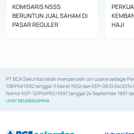
KOMISARIS NSSS
PERKUA
BERUNTUN JUAL SAHAM DI
KEMBAN
PASAR REGULER
HAJI
PT BCA Sekuritas telah memperoleh izin usaha sebagai P
138/PM/1992 tanggal 11 Maret 1992 dan KEP-06/D.04/2014 t
Nomor KEP-12/PM/PEE/1997 tanggal 24 September 1997 dan 
merger, akuisisi, divestasi, dan 
join venture
 berdasarkan su
LIHAT SELENGKAPNYA
dari Bank Indonesia antara lain sebagai Perantara Pelaksan
Bank Indonesia sebagai Lembaga Pendukung Penerbitan, Tr
tahun 2018.