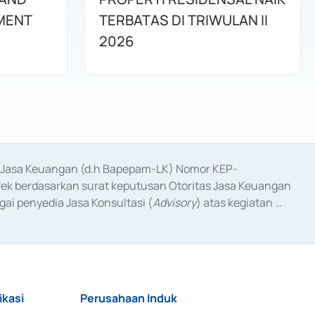
MENT
TERBATAS DI TRIWULAN II
2026
as Jasa Keuangan (d.h Bapepam-LK) Nomor KEP-
fek berdasarkan surat keputusan Otoritas Jasa Keuangan 
ai penyedia Jasa Konsultasi (
Advisory
) atas kegiatan 
anggal 3 Februari 2017, dan beberapa izin usaha lainnya 
iterbitkan pada tahun 2017 dan izin usaha lainnya dari 
at Berharga Komersial yang izinnya diterbitkan pada 
ikasi
Perusahaan Induk