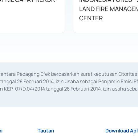
LAND FIRE MANAGE
CENTER
erantara Pedagang Efek berdasarkan surat keputusan Otorit
anggal 28 Februari 2014, izin usaha sebagai Penjamin Emisi E
KEP-07/D.04/2014 tanggal 28 Februari 2014, izin usaha sebag
rat keputusan Otoritas Jasa Keuangan Nomor S-67/PM.21/2017 t
aan Transaksi Sertifikat Deposito di Pasar Uang yang izinnya d
ansaksi, serta Penatausahaan dan Penyelesaian Transaksi Sur
i
Tautan
Download Apl