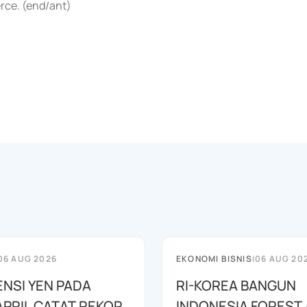
rce. (end/ant)
06 AUG 2026
EKONOMI BISNIS
|
06 AUG 20
ENSI YEN PADA
RI-KOREA BANGUN
APRIL CATAT REKOR
INDONESIA FOREST