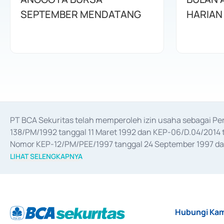
SEPTEMBER MENDATANG
HARIAN
PT BCA Sekuritas telah memperoleh izin usaha sebagai P
138/PM/1992 tanggal 11 Maret 1992 dan KEP-06/D.04/2014 t
Nomor KEP-12/PM/PEE/1997 tanggal 24 September 1997 dan 
merger, akuisisi, divestasi, dan 
join venture
 berdasarkan su
LIHAT SELENGKAPNYA
dari Bank Indonesia antara lain sebagai Perantara Pelaksan
Bank Indonesia sebagai Lembaga Pendukung Penerbitan, Tr
tahun 2018.
Hubungi Kam