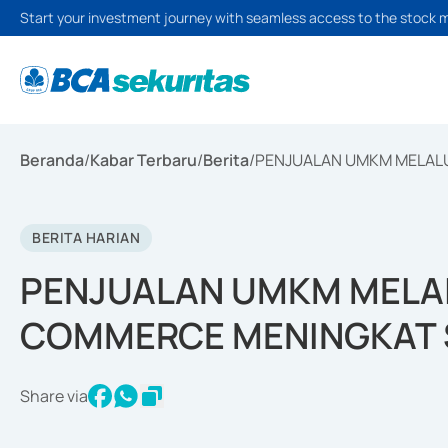
Start your investment journey with seamless access to the stock 
Beranda
/
Kabar Terbaru
/
Berita
/
PENJUALAN UMKM MELAL
BERITA HARIAN
PENJUALAN UMKM MELAL
COMMERCE MENINGKAT
Share via