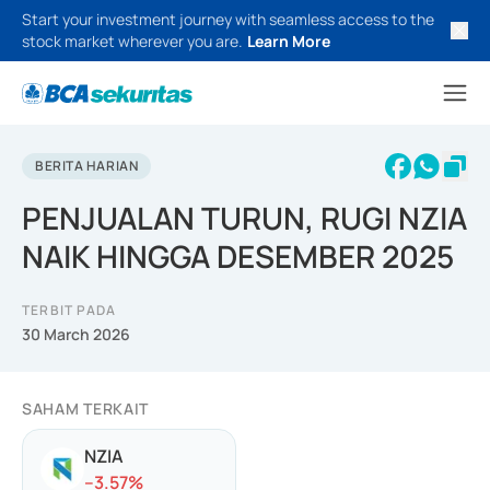
Start your investment journey with seamless access to the
stock market wherever you are.
Learn More
BERITA HARIAN
PENJUALAN TURUN, RUGI NZIA
NAIK HINGGA DESEMBER 2025
TERBIT PADA
30 March 2026
SAHAM TERKAIT
NZIA
-
-3.57
%