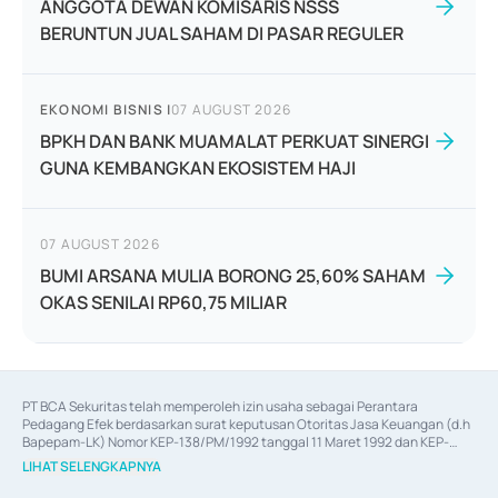
ANGGOTA DEWAN KOMISARIS NSSS
BERUNTUN JUAL SAHAM DI PASAR REGULER
EKONOMI BISNIS
|
07 AUGUST 2026
BPKH DAN BANK MUAMALAT PERKUAT SINERGI
GUNA KEMBANGKAN EKOSISTEM HAJI
07 AUGUST 2026
BUMI ARSANA MULIA BORONG 25,60% SAHAM
OKAS SENILAI RP60,75 MILIAR
PT BCA Sekuritas telah memperoleh izin usaha sebagai Perantara 
Pedagang Efek berdasarkan surat keputusan Otoritas Jasa Keuangan (d.h 
Bapepam-LK) Nomor KEP-138/PM/1992 tanggal 11 Maret 1992 dan KEP-
06/D.04/2014 tanggal 28 Februari 2014, izin usaha sebagai Penjamin Emisi 
LIHAT SELENGKAPNYA
Efek berdasarkan surat keputusan Otoritas Jasa Keuangan Nomor KEP-
12/PM/PEE/1997 tanggal 24 September 1997 dan KEP-07/D.04/2014 