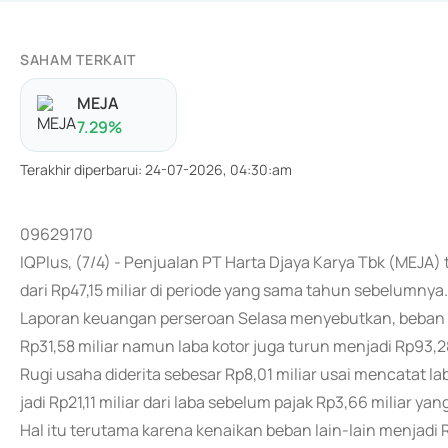
SAHAM TERKAIT
MEJA
7.29
%
Terakhir diperbarui
:
24-07-2026, 04:30:am
09629170
IQPlus, (7/4) - Penjualan PT Harta Djaya Karya Tbk (MEJA)
dari Rp47,15 miliar di periode yang sama tahun sebelumnya.
Laporan keuangan perseroan Selasa menyebutkan, beban po
Rp31,58 miliar namun laba kotor juga turun menjadi Rp93,28 
Rugi usaha diderita sebesar Rp8,01 miliar usai mencatat 
jadi Rp21,11 miliar dari laba sebelum pajak Rp3,66 miliar y
Hal itu terutama karena kenaikan beban lain-lain menjadi Rp