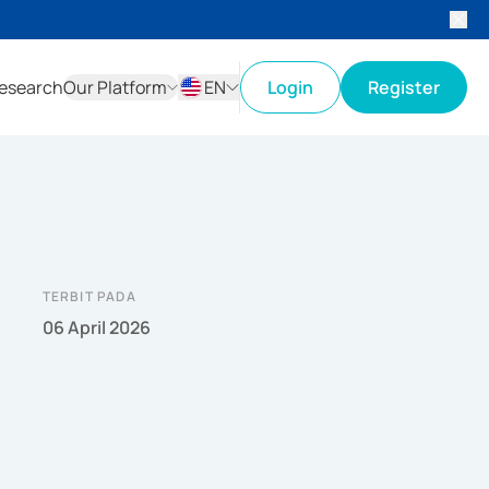
esearch
Our Platform
EN
Login
Register
ID
EN
TERBIT PADA
06 April 2026