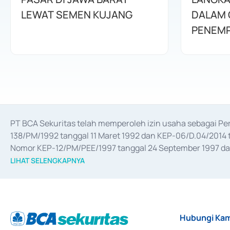
LEWAT SEMEN KUJANG
DALAM 
PENEMP
PT BCA Sekuritas telah memperoleh izin usaha sebagai P
138/PM/1992 tanggal 11 Maret 1992 dan KEP-06/D.04/2014 t
Nomor KEP-12/PM/PEE/1997 tanggal 24 September 1997 dan 
merger, akuisisi, divestasi, dan 
join venture
 berdasarkan su
LIHAT SELENGKAPNYA
dari Bank Indonesia antara lain sebagai Perantara Pelaksan
Bank Indonesia sebagai Lembaga Pendukung Penerbitan, Tr
tahun 2018.
Hubungi Kam