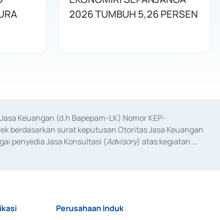
URA
2026 TUMBUH 5,26 PERSEN
as Jasa Keuangan (d.h Bapepam-LK) Nomor KEP-
fek berdasarkan surat keputusan Otoritas Jasa Keuangan 
ai penyedia Jasa Konsultasi (
Advisory
) atas kegiatan 
anggal 3 Februari 2017, dan beberapa izin usaha lainnya 
iterbitkan pada tahun 2017 dan izin usaha lainnya dari 
at Berharga Komersial yang izinnya diterbitkan pada 
ikasi
Perusahaan Induk