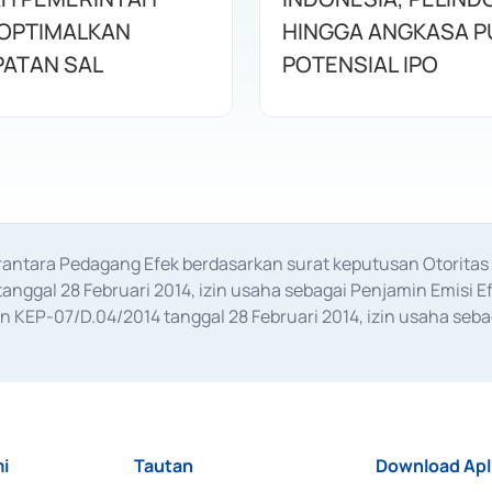
OPTIMALKAN
HINGGA ANGKASA P
ATAN SAL
POTENSIAL IPO
erantara Pedagang Efek berdasarkan surat keputusan Otorit
anggal 28 Februari 2014, izin usaha sebagai Penjamin Emisi E
KEP-07/D.04/2014 tanggal 28 Februari 2014, izin usaha sebag
rat keputusan Otoritas Jasa Keuangan Nomor S-67/PM.21/2017 t
aan Transaksi Sertifikat Deposito di Pasar Uang yang izinnya d
ansaksi, serta Penatausahaan dan Penyelesaian Transaksi Sur
i
Tautan
Download Apl