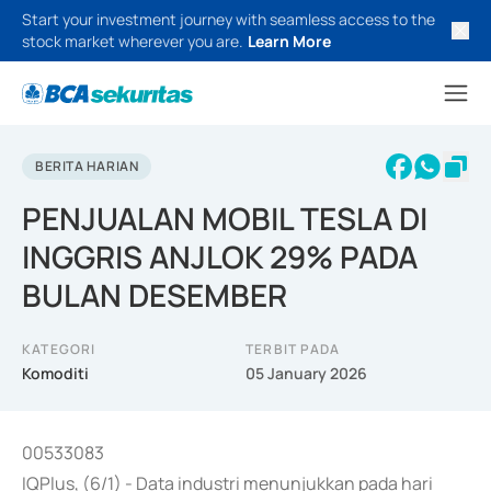
Start your investment journey with seamless access to the
stock market wherever you are.
Learn More
BERITA HARIAN
PENJUALAN MOBIL TESLA DI
INGGRIS ANJLOK 29% PADA
BULAN DESEMBER
KATEGORI
TERBIT PADA
Komoditi
05 January 2026
00533083
IQPlus, (6/1) - Data industri menunjukkan pada hari