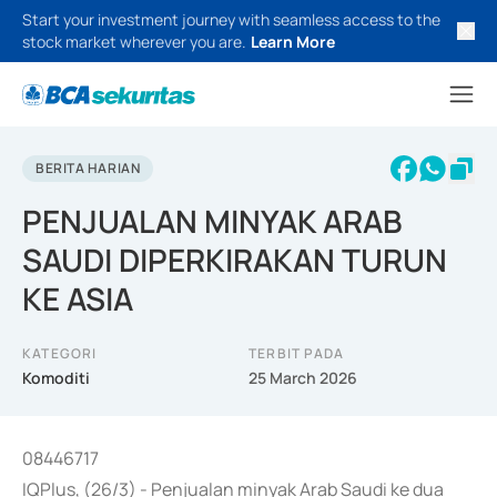
Start your investment journey with seamless access to the
stock market wherever you are.
Learn More
BERITA HARIAN
PENJUALAN MINYAK ARAB
SAUDI DIPERKIRAKAN TURUN
KE ASIA
KATEGORI
TERBIT PADA
Komoditi
25 March 2026
08446717
IQPlus, (26/3) - Penjualan minyak Arab Saudi ke dua