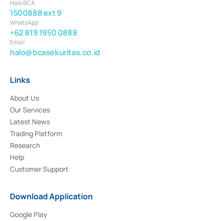
Halo BCA
1500888 ext 9
WhatsApp
+62 819 1950 0888
Email
halo@bcasekuritas.co.id
Links
About Us
Our Services
Latest News
Trading Platform
Research
Help
Customer Support
Download Application
Google Play