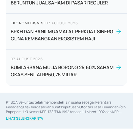
BERUNTUN JUAL SAHAM DI PASAR REGULER
EKONOMI BISNIS
|
07 AUGUST 2026
BPKH DAN BANK MUAMALAT PERKUAT SINERGI
GUNA KEMBANGKAN EKOSISTEM HAJI
07 AUGUST 2026
BUMI ARSANA MULIA BORONG 25,60% SAHAM
OKAS SENILAI RP60,75 MILIAR
PT BCA Sekuritas telah memperoleh izin usaha sebagai Perantara 
Pedagang Efek berdasarkan surat keputusan Otoritas Jasa Keuangan (d.h 
Bapepam-LK) Nomor KEP-138/PM/1992 tanggal 11 Maret 1992 dan KEP-
06/D.04/2014 tanggal 28 Februari 2014, izin usaha sebagai Penjamin Emisi 
LIHAT SELENGKAPNYA
Efek berdasarkan surat keputusan Otoritas Jasa Keuangan Nomor KEP-
12/PM/PEE/1997 tanggal 24 September 1997 dan KEP-07/D.04/2014 
tanggal 28 Februari 2014, izin usaha sebagai penyedia Jasa Konsultasi 