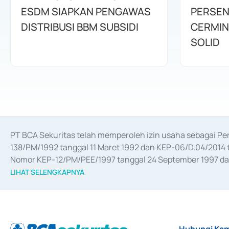
ESDM SIAPKAN PENGAWAS
PERSEN
DISTRIBUSI BBM SUBSIDI
CERMIN
SOLID
PT BCA Sekuritas telah memperoleh izin usaha sebagai P
138/PM/1992 tanggal 11 Maret 1992 dan KEP-06/D.04/2014 t
Nomor KEP-12/PM/PEE/1997 tanggal 24 September 1997 dan 
merger, akuisisi, divestasi, dan 
join venture
 berdasarkan su
LIHAT SELENGKAPNYA
dari Bank Indonesia antara lain sebagai Perantara Pelaksan
Bank Indonesia sebagai Lembaga Pendukung Penerbitan, Tr
tahun 2018.