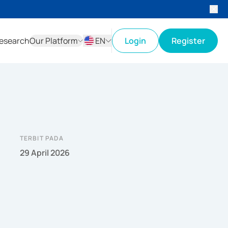
esearch
Our Platform
EN
Login
Register
ID
EN
TERBIT PADA
29 April 2026