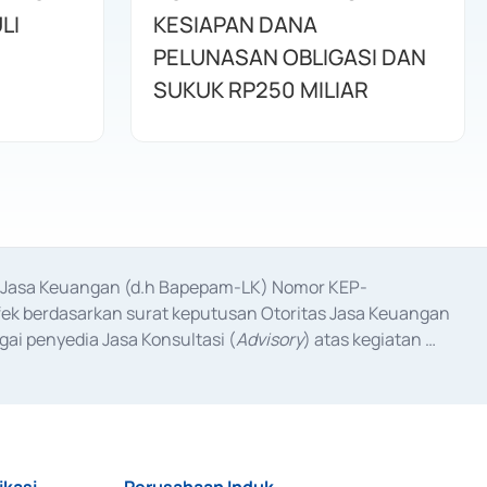
LI
KESIAPAN DANA
PELUNASAN OBLIGASI DAN
SUKUK RP250 MILIAR
as Jasa Keuangan (d.h Bapepam-LK) Nomor KEP-
fek berdasarkan surat keputusan Otoritas Jasa Keuangan 
ai penyedia Jasa Konsultasi (
Advisory
) atas kegiatan 
anggal 3 Februari 2017, dan beberapa izin usaha lainnya 
iterbitkan pada tahun 2017 dan izin usaha lainnya dari 
at Berharga Komersial yang izinnya diterbitkan pada 