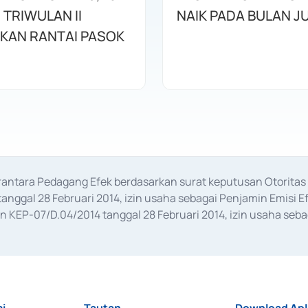
 TRIWULAN II
NAIK PADA BULAN JU
KAN RANTAI PASOK
erantara Pedagang Efek berdasarkan surat keputusan Otorit
anggal 28 Februari 2014, izin usaha sebagai Penjamin Emisi E
KEP-07/D.04/2014 tanggal 28 Februari 2014, izin usaha sebag
rat keputusan Otoritas Jasa Keuangan Nomor S-67/PM.21/2017 t
aan Transaksi Sertifikat Deposito di Pasar Uang yang izinnya d
ansaksi, serta Penatausahaan dan Penyelesaian Transaksi Sur