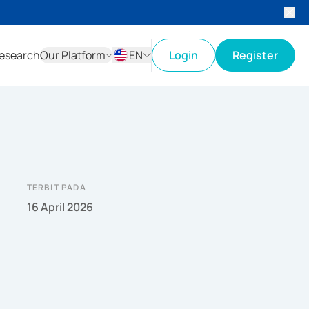
esearch
Our Platform
EN
Login
Register
ID
EN
TERBIT PADA
16 April 2026