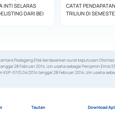
 INTI SELARAS
CATAT PENDAPATAN 
ELISTING DARI BEI
TRILIUN DI SEMESTE
erantara Pedagang Efek berdasarkan surat keputusan Otorit
anggal 28 Februari 2014, izin usaha sebagai Penjamin Emisi E
KEP-07/D.04/2014 tanggal 28 Februari 2014, izin usaha sebag
rat keputusan Otoritas Jasa Keuangan Nomor S-67/PM.21/2017 t
aan Transaksi Sertifikat Deposito di Pasar Uang yang izinnya d
ansaksi, serta Penatausahaan dan Penyelesaian Transaksi Sur
i
Tautan
Download Apl