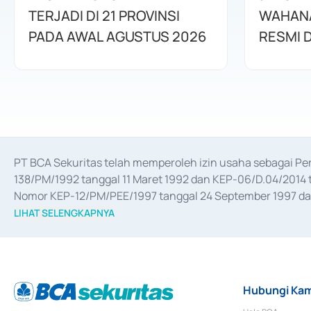
TERJADI DI 21 PROVINSI
WAHANA
PADA AWAL AGUSTUS 2026
RESMI D
PT BCA Sekuritas telah memperoleh izin usaha sebagai P
138/PM/1992 tanggal 11 Maret 1992 dan KEP-06/D.04/2014 t
Nomor KEP-12/PM/PEE/1997 tanggal 24 September 1997 dan 
merger, akuisisi, divestasi, dan 
join venture
 berdasarkan su
LIHAT SELENGKAPNYA
dari Bank Indonesia antara lain sebagai Perantara Pelaksan
Bank Indonesia sebagai Lembaga Pendukung Penerbitan, Tr
tahun 2018.
Hubungi Kam