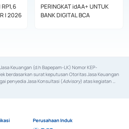
RP1,6
PERINGKAT idAA+ UNTUK
R I 2026
BANK DIGITAL BCA
as Jasa Keuangan (d.h Bapepam-LK) Nomor KEP-
fek berdasarkan surat keputusan Otoritas Jasa Keuangan 
ai penyedia Jasa Konsultasi (
Advisory
) atas kegiatan 
anggal 3 Februari 2017, dan beberapa izin usaha lainnya 
iterbitkan pada tahun 2017 dan izin usaha lainnya dari 
at Berharga Komersial yang izinnya diterbitkan pada 
ikasi
Perusahaan Induk