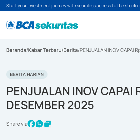
Start your investment journey with seamless access to the stock 
Beranda
/
Kabar Terbaru
/
Berita
/
PENJUALAN INOV CAPAI R
BERITA HARIAN
PENJUALAN INOV CAPAI 
DESEMBER 2025
Share via