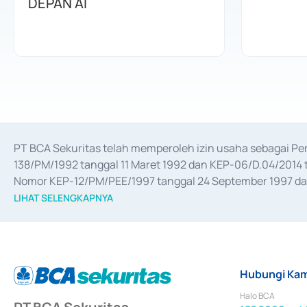
DEPAN AI
PT BCA Sekuritas telah memperoleh izin usaha sebagai P
138/PM/1992 tanggal 11 Maret 1992 dan KEP-06/D.04/2014 t
Nomor KEP-12/PM/PEE/1997 tanggal 24 September 1997 dan 
merger, akuisisi, divestasi, dan 
join venture
 berdasarkan su
LIHAT SELENGKAPNYA
dari Bank Indonesia antara lain sebagai Perantara Pelaksan
Bank Indonesia sebagai Lembaga Pendukung Penerbitan, Tr
tahun 2018.
Hubungi Kam
Halo BCA