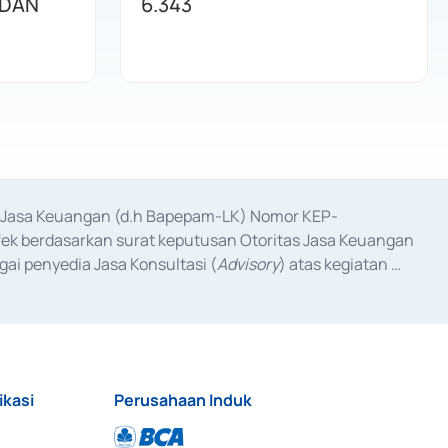
 DAN
6.343
as Jasa Keuangan (d.h Bapepam-LK) Nomor KEP-
fek berdasarkan surat keputusan Otoritas Jasa Keuangan 
ai penyedia Jasa Konsultasi (
Advisory
) atas kegiatan 
anggal 3 Februari 2017, dan beberapa izin usaha lainnya 
iterbitkan pada tahun 2017 dan izin usaha lainnya dari 
at Berharga Komersial yang izinnya diterbitkan pada 
ikasi
Perusahaan Induk