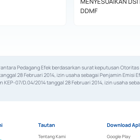
MENYESUAIKAN DSI
DDMF
erantara Pedagang Efek berdasarkan surat keputusan Otorit
anggal 28 Februari 2014, izin usaha sebagai Penjamin Emisi E
KEP-07/D.04/2014 tanggal 28 Februari 2014, izin usaha sebag
rat keputusan Otoritas Jasa Keuangan Nomor S-67/PM.21/2017 t
aan Transaksi Sertifikat Deposito di Pasar Uang yang izinnya d
ansaksi, serta Penatausahaan dan Penyelesaian Transaksi Sur
i
Tautan
Download Apl
Tentang Kami
Google Play