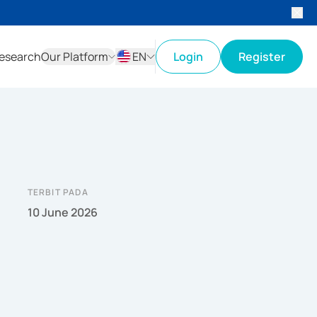
esearch
Our Platform
EN
Login
Register
ID
EN
TERBIT PADA
10 June 2026