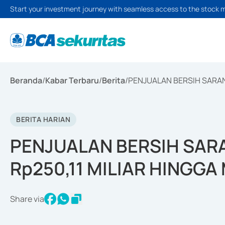
Start your investment journey with seamless access to the stock 
Beranda
/
Kabar Terbaru
/
Berita
/
PENJUALAN BERSIH SARAN
BERITA HARIAN
PENJUALAN BERSIH SA
Rp250,11 MILIAR HINGGA
Share via