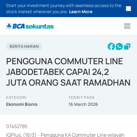
Start your investment journey with seamless access to the
stock market wherever you are.
Learn More
BERITA HARIAN
PENGGUNA COMMUTER LINE
JABODETABEK CAPAI 24,2
JUTA ORANG SAAT RAMADHAN
KATEGORI
TERBIT PADA
Ekonomi Bisnis
16 March 2026
07452785
IQPlus, (16/3) - Pengguna KA Commuter Line wilayah