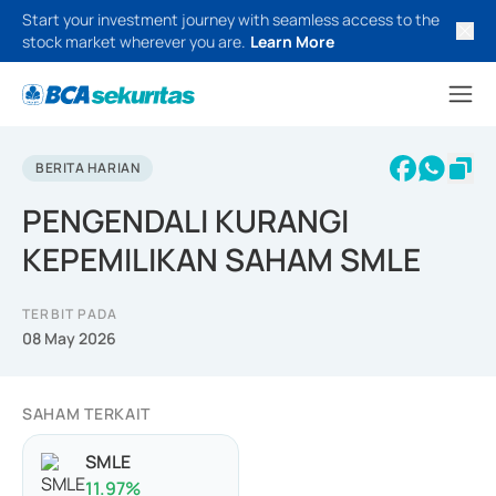
Start your investment journey with seamless access to the
stock market wherever you are.
Learn More
BERITA HARIAN
PENGENDALI KURANGI
KEPEMILIKAN SAHAM SMLE
TERBIT PADA
08 May 2026
SAHAM TERKAIT
SMLE
11.97
%