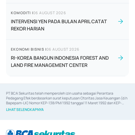
KOMODITI
|
06 AUGUST 2026
INTERVENSI YEN PADA BULAN APRIL CATAT
REKOR HARIAN
EKONOMI BISNIS
|
06 AUGUST 2026
RI-KOREA BANGUN INDONESIA FOREST AND
LAND FIRE MANAGEMENT CENTER
PT BCA Sekuritas telah memperoleh izin usaha sebagai Perantara 
Pedagang Efek berdasarkan surat keputusan Otoritas Jasa Keuangan (d.h 
Bapepam-LK) Nomor KEP-138/PM/1992 tanggal 11 Maret 1992 dan KEP-
06/D.04/2014 tanggal 28 Februari 2014, izin usaha sebagai Penjamin Emisi 
LIHAT SELENGKAPNYA
Efek berdasarkan surat keputusan Otoritas Jasa Keuangan Nomor KEP-
12/PM/PEE/1997 tanggal 24 September 1997 dan KEP-07/D.04/2014 
tanggal 28 Februari 2014, izin usaha sebagai penyedia Jasa Konsultasi 
(
Advisory
) atas kegiatan merger, akuisisi, divestasi, dan 
join venture
berdasarkan surat keputusan Otoritas Jasa Keuangan Nomor S-