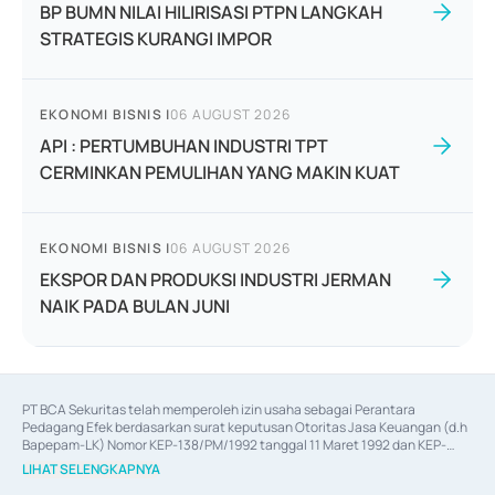
BP BUMN NILAI HILIRISASI PTPN LANGKAH
STRATEGIS KURANGI IMPOR
EKONOMI BISNIS
|
06 AUGUST 2026
API : PERTUMBUHAN INDUSTRI TPT
CERMINKAN PEMULIHAN YANG MAKIN KUAT
EKONOMI BISNIS
|
06 AUGUST 2026
EKSPOR DAN PRODUKSI INDUSTRI JERMAN
NAIK PADA BULAN JUNI
PT BCA Sekuritas telah memperoleh izin usaha sebagai Perantara 
Pedagang Efek berdasarkan surat keputusan Otoritas Jasa Keuangan (d.h 
Bapepam-LK) Nomor KEP-138/PM/1992 tanggal 11 Maret 1992 dan KEP-
06/D.04/2014 tanggal 28 Februari 2014, izin usaha sebagai Penjamin Emisi 
LIHAT SELENGKAPNYA
Efek berdasarkan surat keputusan Otoritas Jasa Keuangan Nomor KEP-