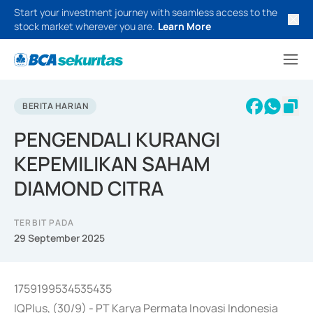
Start your investment journey with seamless access to the
stock market wherever you are.
Learn More
BERITA HARIAN
PENGENDALI KURANGI
KEPEMILIKAN SAHAM
DIAMOND CITRA
TERBIT PADA
29 September 2025
1759199534535435
IQPlus, (30/9) - PT Karya Permata Inovasi Indonesia