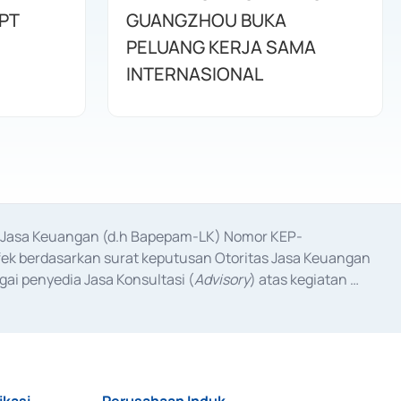
PT
GUANGZHOU BUKA
PELUANG KERJA SAMA
INTERNASIONAL
as Jasa Keuangan (d.h Bapepam-LK) Nomor KEP-
fek berdasarkan surat keputusan Otoritas Jasa Keuangan 
ai penyedia Jasa Konsultasi (
Advisory
) atas kegiatan 
anggal 3 Februari 2017, dan beberapa izin usaha lainnya 
iterbitkan pada tahun 2017 dan izin usaha lainnya dari 
at Berharga Komersial yang izinnya diterbitkan pada 