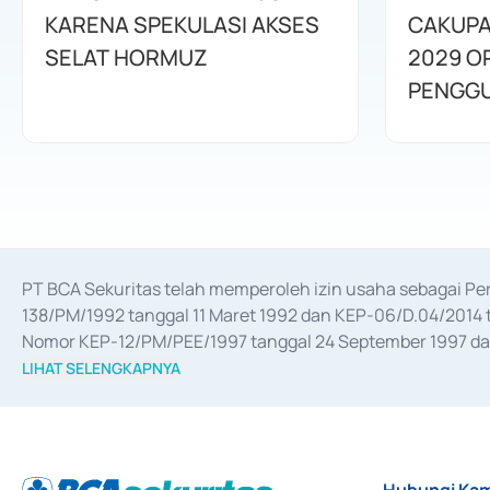
KARENA SPEKULASI AKSES
CAKUPA
SELAT HORMUZ
2029 O
PENGGU
PT BCA Sekuritas telah memperoleh izin usaha sebagai P
138/PM/1992 tanggal 11 Maret 1992 dan KEP-06/D.04/2014 t
Nomor KEP-12/PM/PEE/1997 tanggal 24 September 1997 dan 
merger, akuisisi, divestasi, dan 
join venture
 berdasarkan su
LIHAT SELENGKAPNYA
dari Bank Indonesia antara lain sebagai Perantara Pelaksan
Bank Indonesia sebagai Lembaga Pendukung Penerbitan, Tr
tahun 2018.