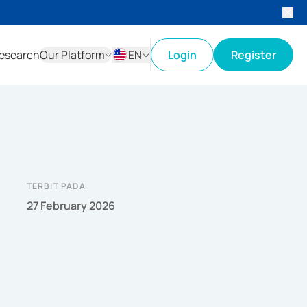
esearch
Our Platform
EN
Login
Register
ID
EN
TERBIT PADA
27 February 2026