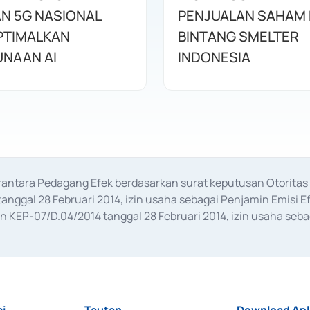
N 5G NASIONAL
PENJUALAN SAHAM 
PTIMALKAN
BINTANG SMELTER
NAAN AI
INDONESIA
erantara Pedagang Efek berdasarkan surat keputusan Otorit
anggal 28 Februari 2014, izin usaha sebagai Penjamin Emisi E
KEP-07/D.04/2014 tanggal 28 Februari 2014, izin usaha sebag
rat keputusan Otoritas Jasa Keuangan Nomor S-67/PM.21/2017 t
aan Transaksi Sertifikat Deposito di Pasar Uang yang izinnya d
ansaksi, serta Penatausahaan dan Penyelesaian Transaksi Sur