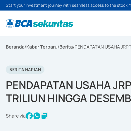
Start your investment journey with seamless access to the stock 
Beranda
/
Kabar Terbaru
/
Berita
/
PENDAPATAN USAHA JRPT 
BERITA HARIAN
PENDAPATAN USAHA JRPT
TRILIUN HINGGA DESEMB
Share via