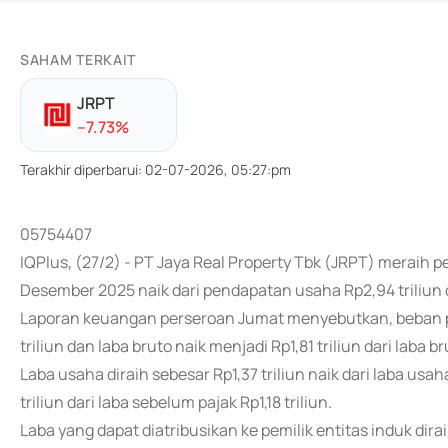
SAHAM TERKAIT
JRPT
-
-7.73
%
Terakhir diperbarui
:
02-07-2026, 05:27:pm
05754407
IQPlus, (27/2) - PT Jaya Real Property Tbk (JRPT) meraih p
Desember 2025 naik dari pendapatan usaha Rp2,94 triliun
Laporan keuangan perseroan Jumat menyebutkan, beban pok
triliun dan laba bruto naik menjadi Rp1,81 triliun dari laba br
Laba usaha diraih sebesar Rp1,37 triliun naik dari laba usa
triliun dari laba sebelum pajak Rp1,18 triliun.
Laba yang dapat diatribusikan ke pemilik entitas induk dirai