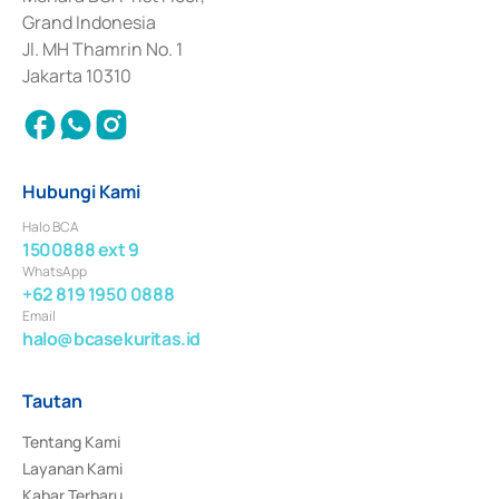
Surat Berharga Komersial yang izinnya diterbitkan pada tahun 2018.
Grand Indonesia
Jl. MH Thamrin No. 1
Jakarta 10310
Hubungi Kami
Halo BCA
1500888 ext 9
WhatsApp
+62 819 1950 0888
Email
halo@bcasekuritas.id
Tautan
Tentang Kami
Layanan Kami
Kabar Terbaru