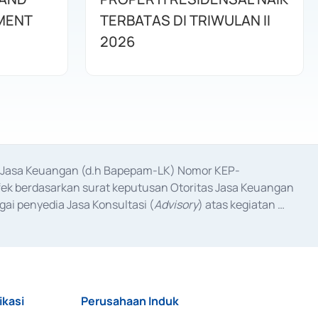
MENT
TERBATAS DI TRIWULAN II
2026
as Jasa Keuangan (d.h Bapepam-LK) Nomor KEP-
fek berdasarkan surat keputusan Otoritas Jasa Keuangan 
ai penyedia Jasa Konsultasi (
Advisory
) atas kegiatan 
anggal 3 Februari 2017, dan beberapa izin usaha lainnya 
iterbitkan pada tahun 2017 dan izin usaha lainnya dari 
at Berharga Komersial yang izinnya diterbitkan pada 
ikasi
Perusahaan Induk