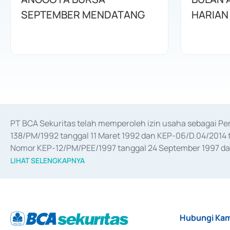
SEPTEMBER MENDATANG
HARIAN
PT BCA Sekuritas telah memperoleh izin usaha sebagai P
138/PM/1992 tanggal 11 Maret 1992 dan KEP-06/D.04/2014 t
Nomor KEP-12/PM/PEE/1997 tanggal 24 September 1997 dan 
merger, akuisisi, divestasi, dan 
join venture
 berdasarkan su
LIHAT SELENGKAPNYA
dari Bank Indonesia antara lain sebagai Perantara Pelaksan
Bank Indonesia sebagai Lembaga Pendukung Penerbitan, Tr
tahun 2018.
Hubungi Kam