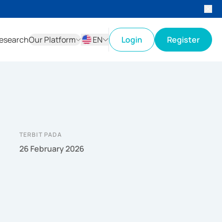
esearch
Our Platform
EN
Login
Register
ID
EN
TERBIT PADA
26 February 2026