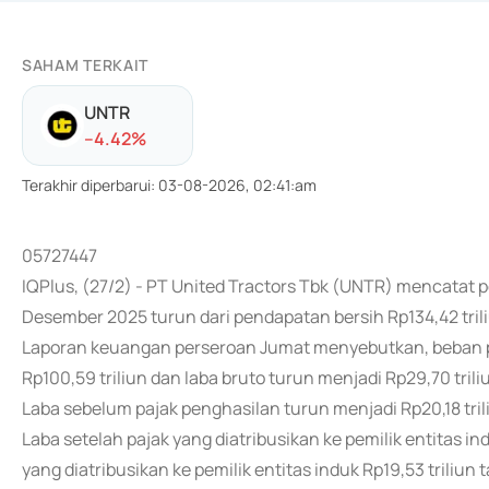
SAHAM TERKAIT
UNTR
-
-4.42
%
Terakhir diperbarui
:
03-08-2026, 02:41:am
05727447
IQPlus, (27/2) - PT United Tractors Tbk (UNTR) mencatat p
Desember 2025 turun dari pendapatan bersih Rp134,42 tril
Laporan keuangan perseroan Jumat menyebutkan, beban pok
Rp100,59 triliun dan laba bruto turun menjadi Rp29,70 triliu
Laba sebelum pajak penghasilan turun menjadi Rp20,18 trili
Laba setelah pajak yang diatribusikan ke pemilik entitas ind
yang diatribusikan ke pemilik entitas induk Rp19,53 triliu