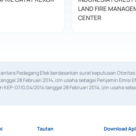
LAND FIRE MANAGE
CENTER
erantara Pedagang Efek berdasarkan surat keputusan Otorit
anggal 28 Februari 2014, izin usaha sebagai Penjamin Emisi E
KEP-07/D.04/2014 tanggal 28 Februari 2014, izin usaha sebag
rat keputusan Otoritas Jasa Keuangan Nomor S-67/PM.21/2017 t
aan Transaksi Sertifikat Deposito di Pasar Uang yang izinnya d
ansaksi, serta Penatausahaan dan Penyelesaian Transaksi Sur
i
Tautan
Download Apl