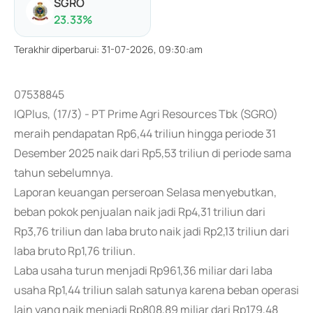
SGRO
23.33
%
Terakhir diperbarui
:
31-07-2026, 09:30:am
07538845
IQPlus, (17/3) - PT Prime Agri Resources Tbk (SGRO)
meraih pendapatan Rp6,44 triliun hingga periode 31
Desember 2025 naik dari Rp5,53 triliun di periode sama
tahun sebelumnya.
Laporan keuangan perseroan Selasa menyebutkan,
beban pokok penjualan naik jadi Rp4,31 triliun dari
Rp3,76 triliun dan laba bruto naik jadi Rp2,13 triliun dari
laba bruto Rp1,76 triliun.
Laba usaha turun menjadi Rp961,36 miliar dari laba
usaha Rp1,44 triliun salah satunya karena beban operasi
lain yang naik menjadi Rp808,89 miliar dari Rp179,48