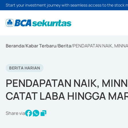
Start your investment journey with seamless access to the stock 
Beranda
/
Kabar Terbaru
/
Berita
/
PENDAPATAN NAIK, MINNA
BERITA HARIAN
PENDAPATAN NAIK, MINN
CATAT LABA HINGGA MA
Share via