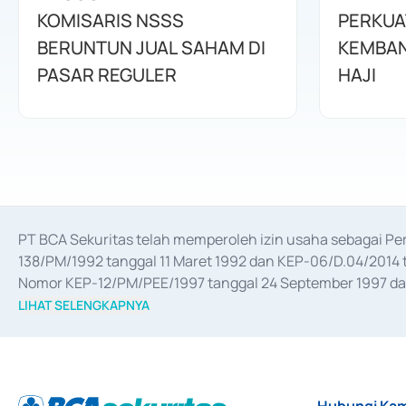
KOMISARIS NSSS
PERKUA
BERUNTUN JUAL SAHAM DI
KEMBAN
PASAR REGULER
HAJI
PT BCA Sekuritas telah memperoleh izin usaha sebagai P
138/PM/1992 tanggal 11 Maret 1992 dan KEP-06/D.04/2014 t
Nomor KEP-12/PM/PEE/1997 tanggal 24 September 1997 dan 
merger, akuisisi, divestasi, dan 
join venture
 berdasarkan su
LIHAT SELENGKAPNYA
dari Bank Indonesia antara lain sebagai Perantara Pelaksan
Bank Indonesia sebagai Lembaga Pendukung Penerbitan, Tr
tahun 2018.