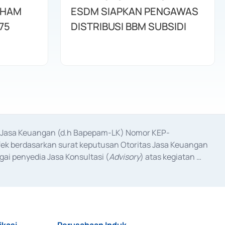
AHAM
ESDM SIAPKAN PENGAWAS
75
DISTRIBUSI BBM SUBSIDI
as Jasa Keuangan (d.h Bapepam-LK) Nomor KEP-
fek berdasarkan surat keputusan Otoritas Jasa Keuangan 
ai penyedia Jasa Konsultasi (
Advisory
) atas kegiatan 
anggal 3 Februari 2017, dan beberapa izin usaha lainnya 
iterbitkan pada tahun 2017 dan izin usaha lainnya dari 
at Berharga Komersial yang izinnya diterbitkan pada 