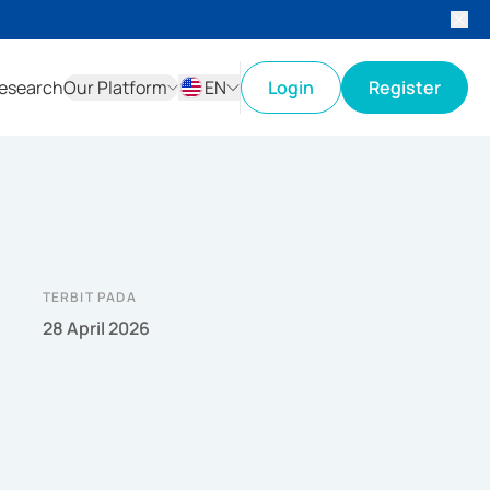
esearch
Our Platform
EN
Login
Register
ID
EN
TERBIT PADA
28 April 2026