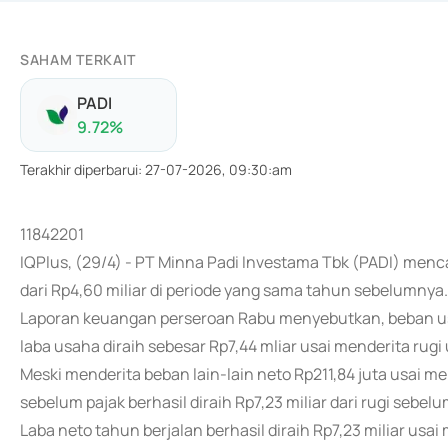
SAHAM TERKAIT
PADI
9.72
%
Terakhir diperbarui
:
27-07-2026, 09:30:am
11842201
IQPlus, (29/4) - PT Minna Padi Investama Tbk (PADI) menc
dari Rp4,60 miliar di periode yang sama tahun sebelumnya.
Laporan keuangan perseroan Rabu menyebutkan, beban usah
laba usaha diraih sebesar Rp7,44 mliar usai menderita rugi
Meski menderita beban lain-lain neto Rp211,84 juta usai m
sebelum pajak berhasil diraih Rp7,23 miliar dari rugi sebel
Laba neto tahun berjalan berhasil diraih Rp7,23 miliar usa