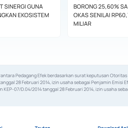
T SINERGI GUNA
BORONG 25,60% S
GKAN EKOSISTEM
OKAS SENILAI RP60,
MILIAR
erantara Pedagang Efek berdasarkan surat keputusan Otorit
anggal 28 Februari 2014, izin usaha sebagai Penjamin Emisi E
KEP-07/D.04/2014 tanggal 28 Februari 2014, izin usaha sebag
rat keputusan Otoritas Jasa Keuangan Nomor S-67/PM.21/2017 t
aan Transaksi Sertifikat Deposito di Pasar Uang yang izinnya d
ansaksi, serta Penatausahaan dan Penyelesaian Transaksi Sur